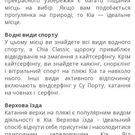
прекрасного узбережжя є багато піщаних
місць на вибір. Якщо вам подобається
прогулянка на природі, то Кіа — ідеальне
місце.
Водні види спорту
У цьому місці ви знайдете всі види водного
спорту, а Chia Classic щороку приваблює
відвідувачів на змагання з кайтсерфінгу. Крім
кайтсерфінгу, ви знайдете каякінг, снорклінг
і вітрильний спорт на пляжі Кіа та навколо
нього. Інші види активного відпочинку
включають віндсерфінг у Су Порту, катання
на човнах і серфінг.
Верхова їзда
Катання верхи на пляжі є популярним видом
діяльності в Кіа. Верхова їзда - ідеальний
спосіб відчути себе присутнім і насолодитися
природним середовищем Кіа. Від