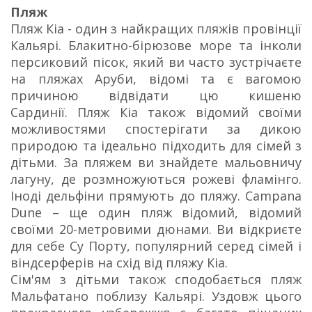
Пляж
Пляж Кіа - один з найкращих пляжів провінції
Кальярі. Блакитно-бірюзове море та інколи
персиковий пісок, який ви часто зустрічаєте
на пляжах Аруби, відомі та є вагомою
причиною відвідати цю кишеню
Сардинії. Пляж Кіа також відомий своїми
можливостями спостерігати за дикою
природою та ідеально підходить для сімей з
дітьми. За пляжем ви знайдете мальовничу
лагуну, де розмножуються рожеві фламінго.
Іноді дельфіни прямують до пляжу. Campana
Dune – ще один пляж відомий, відомий
своїми 20-метровими дюнами. Ви відкриєте
для себе Су Порту, популярний серед сімей і
віндсерферів на схід від пляжу Кіа.
Сім'ям з дітьми також сподобається пляж
Мальфатано поблизу Кальярі. Уздовж цього