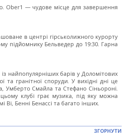
льо. Ober1 — чудове місце для завершення
озташоване в центрі гірськолижного курорту
ому підйомнику Бельведер до 19:30. Гарна
н із найпопулярніших барів у Доломітових
ї та гранітної споруди. У вихідні дні це
, Умберто Смайла та Стефано Сіньороні.
 цьому клубі грає музика, під яку можна
 Ві, Бенні Бенассі та багато інших.
ЗГОРНУТИ