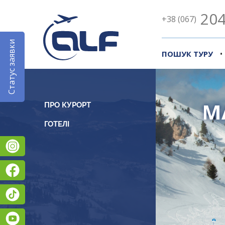
204
+38 (067)
Статус заявки
•
ПОШУК ТУРУ
М
ПРО КУРОРТ
Instagram
Facebook
TikTok
YouTube