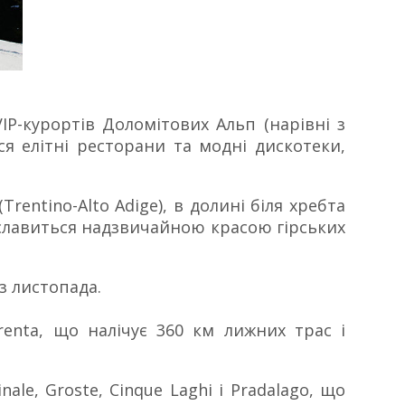
IP-курортів Доломітових Альп (нарівні з
я елітні ресторани та модні дискотеки,
entino-Alto Adige), в долині біля хребта
ай славиться надзвичайною красою гірських
з листопада.
enta, що налічує 360 км лижних трас і
ale, Groste, Cinque Laghi і Pradalago, що