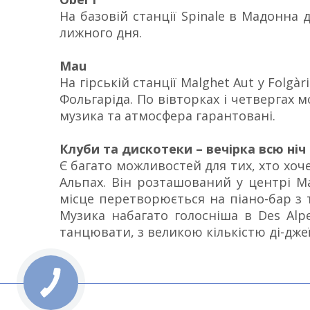
На базовій станції Spinale в Мадонна 
лижного дня.
Mau
На гірській станції Malghet Aut у Folg
Фольгаріда. По вівторках і четвергах 
музика та атмосфера гарантовані.
Клуби та дискотеки – вечірка всю ніч
Є багато можливостей для тих, хто хоч
Альпах. Він розташований у центрі Мад
місце перетворюється на піано-бар з
Музика набагато голосніша в Des Alpe
танцювати, з великою кількістю ді-джеїв