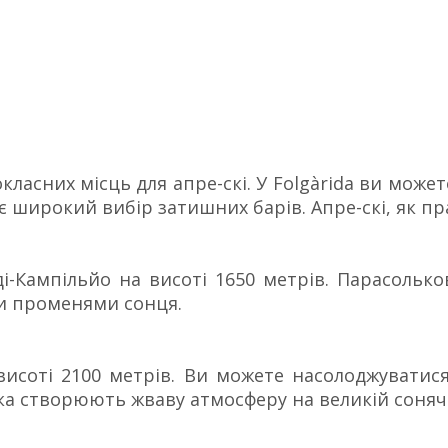
класних місць для апре-скі. У Folgàrida ви може
нує широкий вибір затишних барів. Апре-скі, як п
і-Кампільйо на висоті 1650 метрів. Парасольков
и променями сонця.
висоті 2100 метрів. Ви можете насолоджуватися
ика створюють жваву атмосферу на великій сонячн