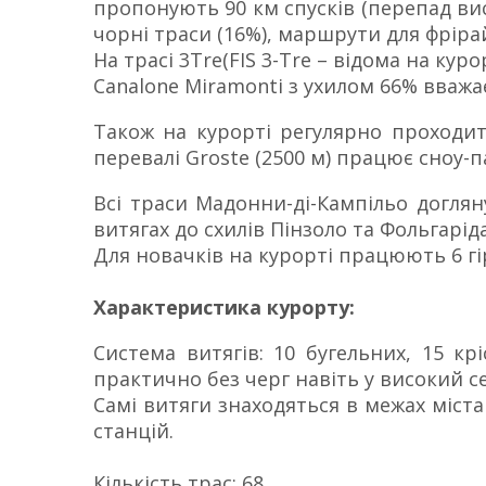
пропонують 90 км спусків (перепад висо
чорні траси (16%), маршрути для фріра
На трасі 3Tre(FIS 3-Tre – відома на ку
Canalone Miramonti з ухилом 66% вважає
Також на курорті регулярно проходит
перевалі Groste (2500 м) працює сноу-п
Всі траси Мадонни-ді-Кампільо доглян
витягах до схилів Пінзоло та Фольгарі
Для новачків на курорті працюють 6 г
Характеристика курорту:
Система витягів: 10 бугельних, 15 кр
практично без черг навіть у високий с
Самі витяги знаходяться в межах міста 
станцій.
Кількість трас: 68