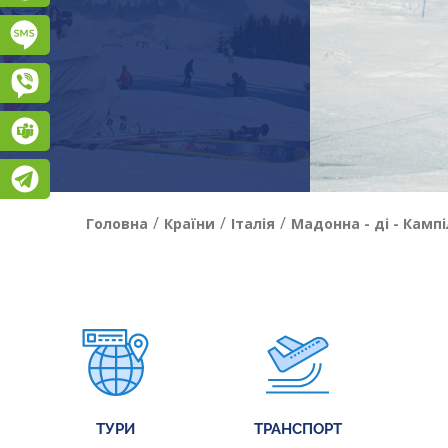
Підписатися на SMS розсилку
Viber
Teams
Telegram
/
/
/
Головна
Країни
Італія
Мадонна - ді - Камп
ТУРИ
ТРАНСПОРТ