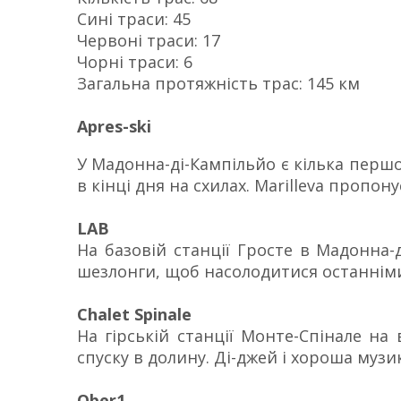
Сині траси: 45
Червоні траси: 17
Чорні траси: 6
Загальна протяжність трас: 145 км
Apres-ski
У Мадонна-ді-Кампільйо є кілька першо
в кінці дня на схилах. Marilleva пропо
LAB
На базовій станції Гросте в Мадонна-д
шезлонги, щоб насолодитися останнім
Chalet Spinale
На гірській станції Монте-Спінале на 
спуску в долину. Ді-джей і хороша муз
Ober1