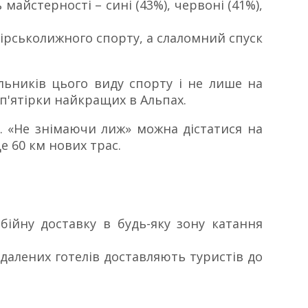
майстерності – сині (43%), червоні (41%),
з гірськолижного спорту, а слаломний спуск
льників цього виду спорту і не лише на
 п'ятірки найкращих в Альпах.
в. «Не знімаючи лиж» можна дістатися на
е 60 км нових трас.
ебійну доставку в будь-яку зону катання
іддалених готелів доставляють туристів до