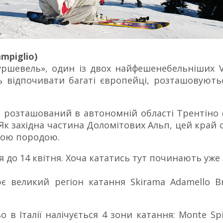
mpiglio)
уршевель», один із двох найфешенебельніших V
 відпочивати багаті європейці, розташовуютьс
розташований в автономній області Трентіно (Tr
a). Як західна частина Доломітових Альп, цей кр
кою породою.
 до 14 квітня. Хоча кататись тут починають уже 
є великий регіон катання Skirama Adamello Br
в Італії налічується 4 зони катання: Monte Spin