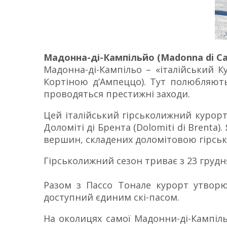
Мадонна-ді-Кампільйо (Madonna di Ca
Мадонна-ді-Кампільо – «італійський К
Кортіною д’Ампеццо). Тут полюбляють
проводяться престижні заходи.
Цей італійський гірськолижний курорт 
Доломіті ді Брента (Dolomiti di Brent
вершин, складених доломітовою гірсь
Гірськолижний сезон триває з 23 грудня
Разом з Пассо Тонале курорт утворю
доступний єдиним скі-пасом.
На околицях самої Мадонни-ді-Кампільо 