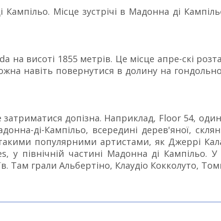
ді Кампільо. Місце зустрічі в Мадонна ді Кампі
àrida на висоті 1855 метрів. Це місце апре-скі р
можна навіть повернутися в долину на гондольн
е затриматися допізна. Наприклад, Floor 54, оди
онна-ді-Кампільо, всередині дерев'яної, скляно
 такими популярними артистами, як Джеррі Кала
s, у північній частині Мадонна ді Кампільо. У
. Там грали Альбертіно, Клаудіо Кокколуто, Томмі