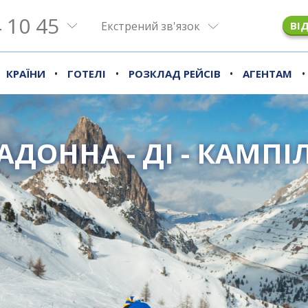
 10 45
Екстрений зв'язок
ВІ
•
•
•
•
КРАЇНИ
ГОТЕЛІ
РОЗКЛАД РЕЙСІВ
АГЕНТАМ
АДОННА - ДІ - КАМПІ