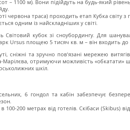
т – 1100 м). Вони підійдуть на будь-який рівень 
йду.
рорті червона траса) проходить етап Кубка світу 
ться одним із найскладніших у світі.
ь Світовий кубок зі сноубордингу. Для шанува
арк Ursus площею 5 тисяч кв. м – він входить до
уті, сніжні та зручно пов'язані мережею витягі
да-Марілєва, отримуючи можливість «обкатати» щ
ірськолижних шкіл.
ісельних, 6 гондол та кабін забезпечує безпер
езон.
в 100-200 метрах від готелів. Скібаси (Skibus) в