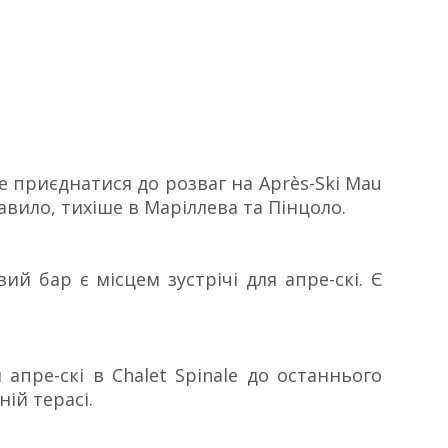
те приєднатися до розваг на Après-Ski Mau
равило, тихіше в Маріллева та Пінцоло.
ий бар є місцем зустрічі для апре-скі. Є
 апре-скі в Chalet Spinale до останнього
ій терасі.