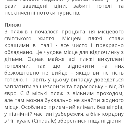
рази завищені ціни, забиті готелі та
нескінченні потоки туристів.
Пляжі
З пляжів і почалося процвітання місцевого
світського життя. Місцеві пляжі стали
кращими в Італії - все чисто і прекрасно
обладнано. Це чудове місце для відпочинку з
дітьми. Однак майже всі пляжі викуплені
готелями, так що відпочити на них
безкоштовно не вийде – якщо ви не гість
готелю. І навіть у цьому випадку доведеться
заплатити за шезлонги та парасольку – від 20
євро. Є й міські пляжі з вільним проходом,
але там можна буквально не знайти жодного
місця. Особливо приємний клімат, без вітрів,
у північній частині узбережжя, а біля кордону
з Чінкуале (Cinquale) збереглися піщані дюни.