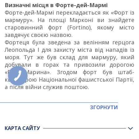
Визначні місця в Форте-дей-Мармі
Форте-дей-Мармі перекладається як «Форт із
мармуру». На площі Марконі ви знайдете
старовинний форт (Fortino), якому місто
завдячує своєю назвою.
Фортеця була зведена за велінням герцога
Леопольда I для захисту міста від нападів із
моря. Тут же був склад для мармуру, який
добували в горах та привозили дорогою
«Віа-ді-Марина». Згодом форт був штаб-
квартирою Національної фашистської Партії,
а після війни служив поштою.
ЗГОРНУТИ
КАРТА САЙТУ