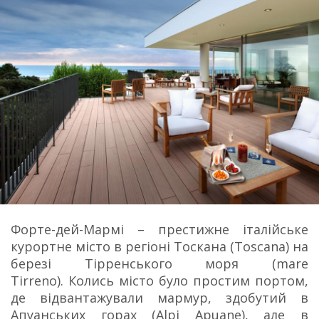
Форте-дей-Мармі – престижне італійське
курортне місто в регіоні Тоскана (Toscana) на
березі Тірренського моря (mare
Tirreno). Колись місто було простим портом,
де відвантажували мармур, здобутий в
Апуанських горах (Alpi Apuane), але в