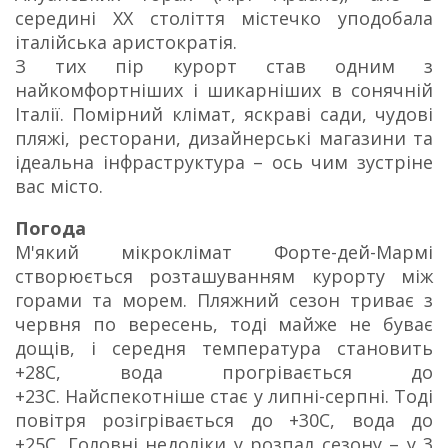
середині ХХ століття містечко уподобала
італійська аристократія.
З тих пір курорт став одним з
найкомфортніших і шикарніших в сонячній
Італії. Помірний клімат, яскраві сади, чудові
пляжі, ресторани, дизайнерські магазини та
ідеальна інфраструктура – ось чим зустріне
вас місто.
Погода
М'який мікроклімат Форте-дей-Мармі
створюється розташуванням курорту між
горами та морем. Пляжний сезон триває з
червня по вересень, тоді майже не буває
дощів, і середня температура становить
+28С, вода прогрівається до
+23С. Найспекотніше стає у липні-серпні. Тоді
повітря розігрівається до +30С, вода до
+25С. Головні недоліки у розпал сезону – у 3