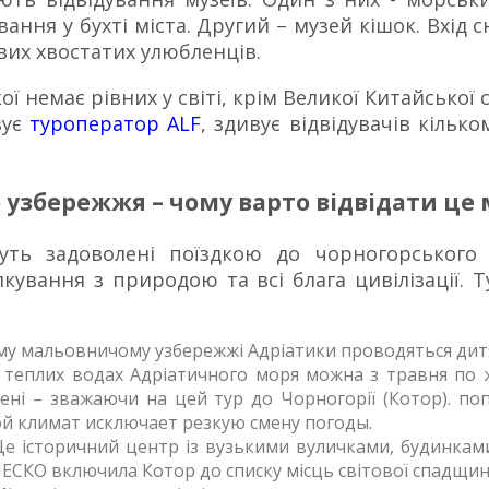
ння у бухті міста. Другий – музей кішок. Вхід 
вих хвостатих улюбленців.
ї немає рівних у світі, крім Великої Китайської 
вує
туроператор ALF
, здивує відвідувачів кільк
 узбережжя – чому варто відвідати це 
уть задоволені поїздкою до чорногорського 
лкування з природою та всі блага цивілізації. 
му мальовничому узбережжі Адріатики проводяться дитяч
 в теплих водах Адріатичного моря можна з травня п
ені – зважаючи на цей тур до Чорногорії (Котор). по
ой климат исключает резкую смену погоды.
 історичний центр із вузькими вуличками, будинками, 
ЕСКО включила Котор до списку місць світової спадщин