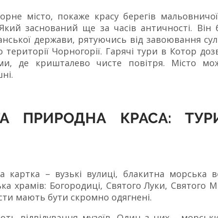
рне місто, покаже красу берегів мальовничої А
кий заснований ще за часів античності. Він б
анської держави, рятуючись від завоювання су
о території Чорногорії. Гарячі тури в Котор д
ми, де кришталево чисте повітря. Місто мо
шні.
ТА ПРИРОДНА КРАСА: ТУ
на картка – вузькі вулиці, блакитна морська в
ька храмів: Богородиці, Святого Луки, Святого 
сти мають бути скромно одягнені.
ють відвідування музеїв. Один з них - морськи