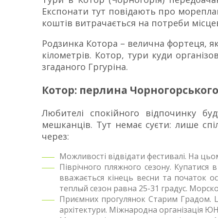
Експонати тут повідають про мореплава
коштів витрачається на потреби місце
Родзинка Котора – велична фортеця, яко
кілометрів. Котор, тури куди організо
згаданого Гргуріна.
Котор: перлина Чорногорського
Любителі спокійного відпочинку буд
мешканців. Тут немає суєти: лише спі
через:
Можливості відвідати фестивалі. На цьо
Піврічного пляжного сезону. Купатися
вважається кінець весни та початок ос
теплый сезон равна 25-31 градус. Морск
Приємних прогулянок Старим Градом. Це
архітектури. Міжнародна організація ЮН