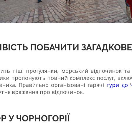
ИВІСТЬ ПОБАЧИТИ ЗАГАДКОВЕ
юбить піші прогулянки, морський відпочинок т
ітники пропонують повний комплекс послуг, вкл
івника. Правильно організовані гарячі
тури до 
утнє враження про відпочинок.
Р У ЧОРНОГОРІЇ