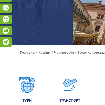
Підписатися на SMS розсилку
Viber
Teams
Telegram
/
/
/
Головна
Країни
Чорногорія
Боко-Которська
ТУРИ
ТРАНСПОРТ