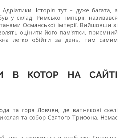
дріатики. Історія тут – дуже багата, а
ув у складі Римської імперії, називався
лтанами Османської імперії. Вийшовши зі
озволять оцінити його пам'ятки, приємний
жна легко обійти за день, тим самим
РИ В КОТОР НА САЙТІ
ода та гора Ловчен, де вапнякові скелі
Миколая та собор Святого Трифона. Немає
й, що знаходиться в особняку Гргуріна.