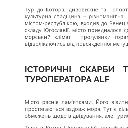
Тур до Котора, дивовижне та неповто
культурна спадщина – різноманітна. Я
містом-республікою, входив до Венеці
складу Югославії, місто приєдналося д
морський клімат і прогулянки гора
відволікаючись від повсякденної мету
ІСТОРИЧНІ СКАРБИ 
ТУРОПЕРАТОРА ALF
Місто рясніє пам'ятками. Його візит
простягаються вздовж моря. Тут є кіл
обмежень щодо відвідування, але тури
Тури в Котор (Чорногорія) передбача