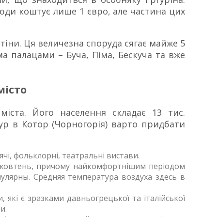
сюди коштує лише 1 євро, але частина цих
стіни. Ця величезна споруда сягає майже 5
ома палацами – Буча, Піма, Бескуча та вже
місто
міста. Його населення складає 13 тис.
Тур в Котор (Чорногорія) варто придбати
і, фольклорні, театральні вистави.
о жовтень, причому найкомфортнішим періодом
пулярны. Средняя температура воздуха здесь в
які є зразками давньогрецької та італійської
и.