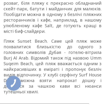
розваг, біля пляжу є прекрасно обладнаний
скейт-парк, батути і майданчик для малюків.
Пообідати можна в одному з безлічі пляжних
ресторанчиків і кафе, наприклад, в нашому
улюбленому кафе Salt, де готують кращі в
місті биф-слайдери.
Пляж Sunset Beach. Саме цей пляж може
похвалитися близькістю до одного з
головних символів Дубая - готелю-вітрила
Burj Al Arab. Відомий також під назвою Umm
Suqeim Beach, цей пляж вважається одним з
найкрасивіших в еміраті і пропонує безліч
видів відпочинку. У клубі серфінгу Surf House
Dubai можна взяти напрокат дошку і
дізнатися за чашкою кави всі нюанси
тутешньої хвилі.