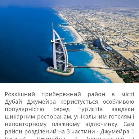
Розкішний прибережний район в місті
Дубай Джумейра користується особливою
популярністю серед туристів завдяки
шикарним ресторанам, унікальним готелям і
неповторному пляжному відпочинку. Сам
район розділений на 3 частини - Джумейра 1
(східна), Джумейра 2 (центральна) і