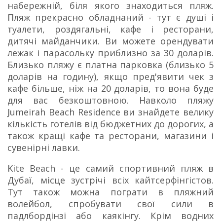
набережній, біля якого знаходиться пляж.
Пляж прекрасно обладнаний - тут є душі і
туалети, роздягальні, кафе і ресторани,
дитячі майданчики. Ви можете орендувати
лежак і парасольку приблизно за 30 доларів.
Близько пляжу є платна парковка (близько 5
доларів на годину), якщо пред'явити чек з
кафе більше, ніж на 20 доларів, то вона буде
для вас безкоштовною. Навколо пляжу
Jumeirah Beach Residence ви знайдете велику
кількість готелів від бюджетних до дорогих, а
також кращі кафе та ресторани, магазини і
сувенірні лавки.
Kite Beach - це самий спортивний пляж в
Дубаї, місце зустрічі всіх кайтсерфінгістов.
Тут також можна пограти в пляжний
волейбол, спробувати свої сили в
падлбордінзі або каякінгу. Крім водних