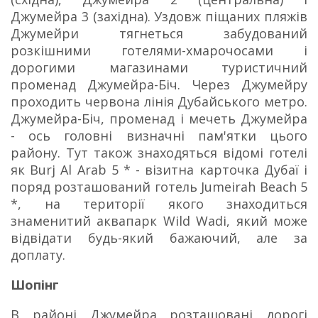
Джумейра 3 (західна). Уздовж піщаних пляжів
Джумейри тягнеться забудований
розкішними готелями-хмарочосами і
дорогими магазинами туристичний
променад Джумейра-Біч. Через Джумейру
проходить червона лінія Дубайського метро.
Джумейра-Біч, променад і мечеть Джумейра
- ось головні визначні пам'ятки цього
району. Тут також знаходяться відомі готелі
як Burj Al Arab 5 * - візитна карточка Дубаї і
поряд розташований готель Jumeirah Beach 5
*, на території якого знаходиться
знаменитий аквапарк Wild Wadi, який може
відвідати будь-який бажаючий, але за
доплату.
Шопінг
В районі Джумейра розташовані дорогі