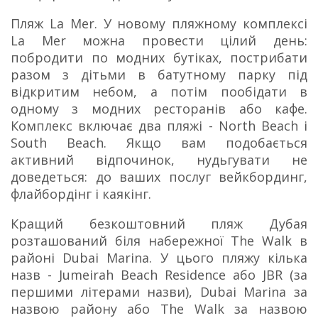
Пляж La Mer. У новому пляжному комплексі
La Mer можна провести цілий день:
побродити по модних бутіках, пострибати
разом з дітьми в батутному парку під
відкритим небом, а потім пообідати в
одному з модних ресторанів або кафе.
Комплекс включає два пляжі - North Beach і
South Beach. Якщо вам подобається
активний відпочинок, нудьгувати не
доведеться: до ваших послуг вейкбординг,
флайбордінг і каякінг.
Кращий безкоштовний пляж Дубая
розташований біля набережної The Walk в
районі Dubai Marina. У цього пляжу кілька
назв - Jumeirah Beach Residence або JBR (за
першими літерами назви), Dubai Marina за
назвою району або The Walk за назвою