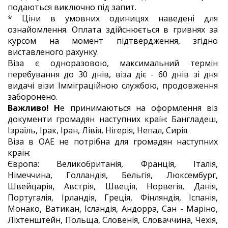
подаються виключно під запит.
* Ціни в умовних одиницях наведені для
ознайомлення. Оплата здійснюється в гривнях за
курсом на момент підтвердження, згідно
виставленого рахунку.
Віза є одноразовою, максимальний термін
перебування до 30 днів, віза діє - 60 днів зі дня
видачі візи Імміграційною службою, продовження
заборонено.
Важливо! Н
е принимаються на оформлення віз
документи громадян наступних країн: Бангладеш,
Ізраїль, Ірак, Іран, Лівія, Нігерія, Непал, Сирія.
Віза в ОАЕ не потрібна для громадян наступних
країн:
Європа: Великобританія, Франція, Італія,
Німеччина, Голландія, Бельгія, Люксембург,
Швейцарія, Австрія, Швеція, Норвегія, Данія,
Португалія, Ірландія, Греція, Фінляндія, Іспанія,
Монако, Ватикан, Ісландія, Андорра, Сан - Маріно,
Ліхтенштейн, Польща, Словенія, Словаччина, Чехія,