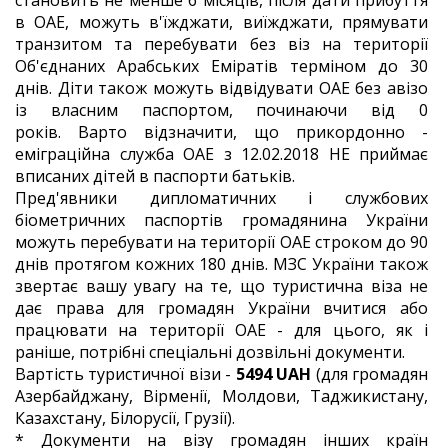
становить не менше 6 місяців, після дати прибуття
в ОАЕ, можуть в'їжджати, виїжджати, прямувати
транзитом та перебувати без віз на території
Об'єднаних Арабських Еміратів терміном до 30
днів.
Діти також можуть відвідувати ОАЕ без авізо
із власним паспортом, починаючи від 0
років.
Варто відзначити, що прикордонно -
еміграційна служба ОАЕ з 12.02.2018 НЕ приймає
вписаних дітей в паспорти батьків.
Пред'явники дипломатичних і службових
біометричних паспортів громадянина України
можуть перебувати на території ОАЕ строком до 90
днів протягом кожних 180 днів. МЗС України також
звертає вашу увагу на те, що туристична віза не
дає права для громадян України вчитися або
працювати на території ОАЕ - для цього, як і
раніше, потрібні спеціальні дозвільні документи.
Вартість туристичної візи -
5494 UAH
(для громадян
Азербайджану, Вірменії, Молдови, Таджикистану,
Казахстану, Білорусії, Грузії).
* Документи на візу громадян інших країн