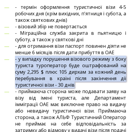
- термін оформлення туристичної візи 4-5
робочих дня (крім вихідних, п'ятниця і субота, а
також святкових днів)
- візовий збір не повертається
- Міграційна служба закрита в пьятницю і
суботу, а також у святкові дні
- для отримання візи паспорт повинен діяти не
менше 6 місяців після дати прибуття в ОАЕ
- у випадку порушення візового режиму з боку
туриста туроператор буде оштрафований на
суму 2,295 $ плюс 105 дирхам за кожний день
перебування в країні після закінчення дії
туристичної візи - 30 днів
- приймаюча сторона може подавати заяву на
візу від імені туриста, але Департамент
імміграції ОАЕ має виключне право на видачу
або невидачу туристичної візи.
Приймаюча
сторона, а також АЛЬФ Туристичний Оператор
не приймає на себе відповідальність за
затримку або відмову у видачі візи після подачі