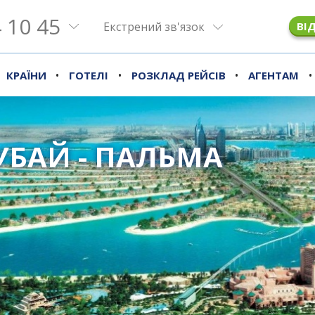
 10 45
Екстрений зв'язок
ВІ
•
•
•
•
КРАЇНИ
ГОТЕЛІ
РОЗКЛАД РЕЙСІВ
АГЕНТАМ
УБАЙ - ПАЛЬМА