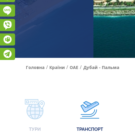
Підписатися на SMS розсилку
Viber
Teams
Telegram
/
/
/
Головна
Країни
ОАЕ
Дубай - Пальма
ТУРИ
ТРАНСПОРТ