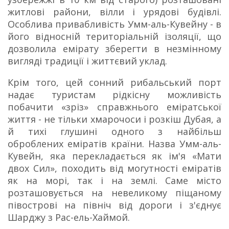
житлові райони, вілли і урядові будівлі.
Особлива привабливість Умм-аль-Кувейну - в
його відносній територіальній ізоляції, що
дозволила емірату зберегти в незмінному
вигляді традиції і життєвий уклад.
Крім того, цей сонний рибальський порт
надає туристам рідкісну можливість
побачити «зріз» справжнього еміратської
життя - не тільки хмарочоси і розкіш Дубая, а
й тихі глушині одного з найбільш
оброблених еміратів країни. Назва Умм-аль-
Кувейн, яка перекладається як ім'я «Мати
двох Сил», походить від могутності еміратів
як на морі, так і на землі. Саме місто
розташовується на невеликому піщаному
півострові на північ від дороги і з'єднує
Шарджу з Рас-ель-Хаймой.