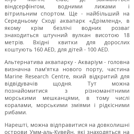
віндсерфінгом, водними лижами і
вітрильним спортом.
Ще - найбільший на
Середньому Сході аквапарк «Дрімленд», в
якому крім безлічі водних розваг
знаходиться штучний вулкан висотою 18
метрів.
Вхідні квитки для дорослих
коштують 160 AED, для дітей - 100 AED.
Альтернатива аквапарку - Акваріум - головна
визначна пам'ятка нового порту, частина
Marine Research Centre, який відкритий для
відвідувачів щодня.
Тут можна
познайомитися з різноманітними
морськими мешканцями, в тому числі
коралами, морськими зміями і рідкісними
рибами.
Нарешті, можна відправитися на довколишні
острови Умм-аль-Кувейн, які знаходяться на