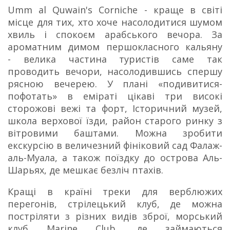
Umm al Quwain's Corniche - краще в світі
місце для тих, хто хоче насолодитися шумом
хвиль і спокоєм арабського вечора. За
ароматним димом першокласного кальяну
- велика частина туристів саме так
проводить вечори, насолодившись спершу
рясною вечерею. У плані «подивитися-
пофотать» в еміраті цікаві три високі
сторожові вежі та форт, Історичний музей,
школа верхової їзди, район старого ринку з
вітровими баштами. Можна зробити
екскурсію в величезний фініковий сад Фалаж-
аль-Муала, а також поїздку до острова Аль-
Шарьях, де мешкає безліч птахів.
Кращі в країні треки для верблюжих
перегонів, стрілецький клуб, де можна
постріляти з різних видів зброї, морський
клуб Marine Club, де займаються