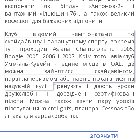
експонати як біплан «Антонов-2» і
вантажний «Ільюшин-76», а також великий
кофешоп для бажаючих відпочити.
Клуб відомий чемпіонатами по
скайдайвінгу і парашутному спорту, зокрема
тут проходив Asiana Championship 2005,
Boogie 2005, 2006 і 2007. Крім того, авіаклуб
Умм-аль-Кувейн - єдине місце в ОАЕ, де
можна зайнятися скайдавінгом,
парапланеризмом або навіть покататися на
надувній кулі.
Тренують і дають уроки
дружелюбні і досвідчені сертифіковані
пілоти.
Можна також взяти пару уроків
пілотування microlights, планера, Cessnas або
літака для аероакробатікі.
ЗГОРНУТИ