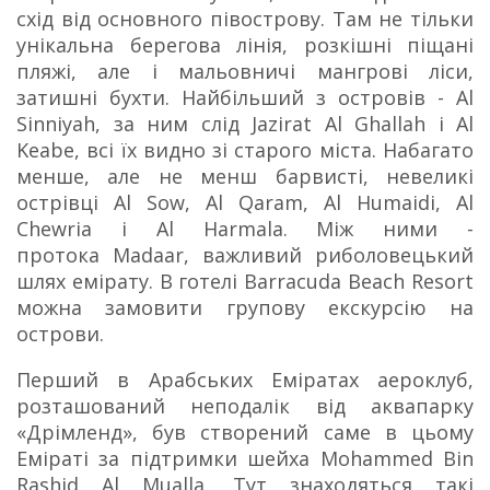
схід від основного півострову. Там не тільки
унікальна берегова лінія, розкішні піщані
пляжі, але і мальовничі мангрові ліси,
затишні бухти. Найбільший з островів - Al
Sinniyah, за ним слід Jazirat Al Ghallah і Al
Keabe, всі їх видно зі старого міста. Набагато
менше, але не менш барвисті, невеликі
острівці Al Sow, Al Qaram, Al Humaidi, Al
Chewria і Al Harmala. Між ними -
протока Madaar, важливий риболовецький
шлях емірату. В готелі Barracuda Beach Resort
можна замовити групову екскурсію на
острови.
Перший в Арабських Еміратах аероклуб,
розташований неподалік від аквапарку
«Дрімленд», був створений саме в цьому
Еміраті за підтримки шейха Mohammed Bin
Rashid Al Mualla.
Тут знаходяться такі