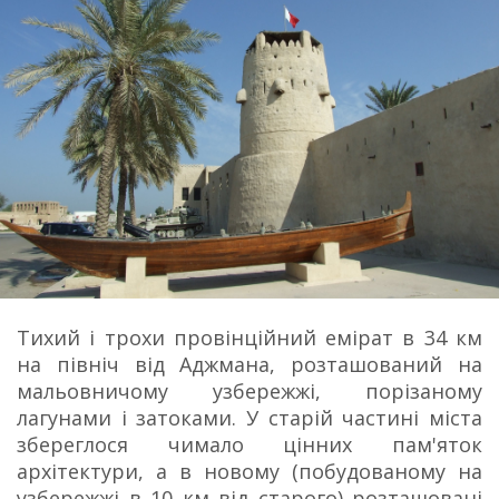
Тихий і трохи провінційний емірат в 34 км
на північ від Аджмана, розташований на
мальовничому узбережжі, порізаному
лагунами і затоками. У старій частині міста
збереглося чимало цінних пам'яток
архітектури, а в новому (побудованому на
узбережжі в 10 км від старого) розташовані