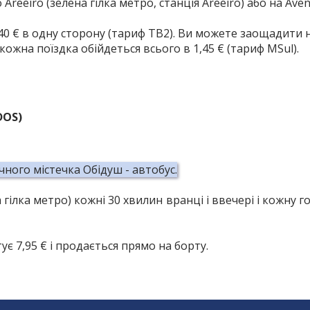
reeiro (зелена гілка метро, станція Areeiro) або на Aveni
,40 € в одну сторону (тариф TB2).
Ви можете заощадити на
кожна поїздка обійдеться всього в 1,45 € (тариф MSul).
DOS)
чного містечка Обідуш - автобус.
 гілка метро) кожні 30 хвилин вранці і ввечері і кожну 
ує 7,95 € і продається прямо на борту.