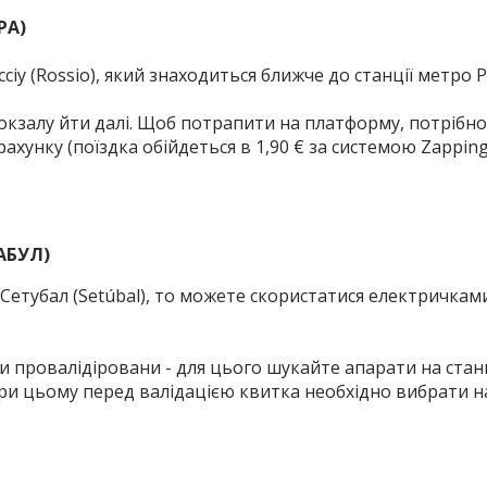
РА)
сіу (Rossio), який знаходиться ближче до станції метро
вокзалу йти далі.
Щоб потрапити на платформу, потрібно
рахунку (поїздка обійдеться в 1,90 € за системою Zapping
АБУЛ)
 Сетубал (Setúbal), то можете скористатися електричками
и провалідіровани - для цього шукайте апарати на стан
 при цьому перед валідацією квитка необхідно вибрати н