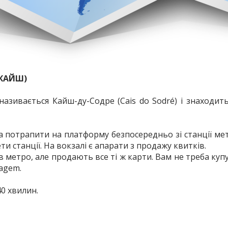
ШКАЙШ)
азивається Кайш-ду-Содре (Cais do Sodré) і знаходить
 потрапити на платформу безпосередньо зі станції ме
ти станції. На вокзалі є апарати з продажу квитків.
в метро, але продають все ті ж карти. Вам не треба куп
iagem.
40 хвилин.