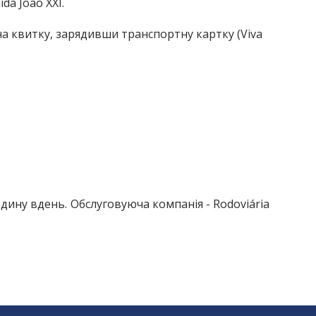
da João XXI.
 квитку, зарядивши транспортну картку (Viva
годину вдень.
Обслуговуюча компанія - Rodoviária