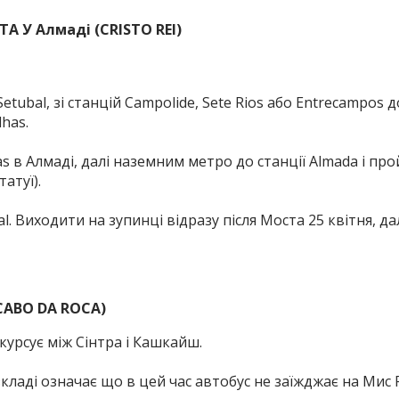
 У Алмаді (CRISTO REI)
Setubal, зі станцій Campolide, Sete Rios або Entrecampos д
has.
has в Алмаді, далі наземним метро до станції Almada і пр
атуї).
al.
Виходити на зупинці відразу після Моста 25 квітня, да
CABO DA ROCA)
 курсує між Сінтра і Кашкайш.
зкладі означає що в цей час автобус не заїжджає на Мис 