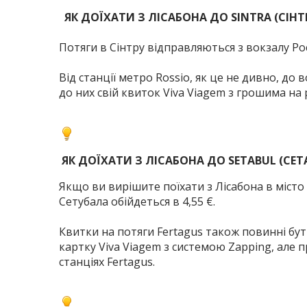
ЯК ДОЇХАТИ З ЛІСАБОНА ДО SINTRA (СІНТ
Потяги в Сінтру відправляються з вокзалу Рос
Від станції метро Rossio, як це не дивно, до 
до них свій квиток Viva Viagem з грошима на 
ЯК ДОЇХАТИ З ЛІСАБОНА ДО SETABUL (СЕТ
Якщо ви вирішите поїхати з Лісабона в місто
Сетубала обійдеться в 4,55 €.
Квитки на потяги Fertagus також повинні бут
картку Viva Viagem з системою Zapping, але
станціях Fertagus.