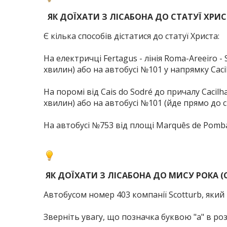
ЯК ДОЇХАТИ З ЛІСАБОНА ДО СТАТУЇ ХРИСТА
Є кілька способів дістатися до статуї Христа:
На електричці Fertagus - лінія Roma-Areeiro - 
хвилин) або на автобусі №101 у напрямку Cacil
На поромі від Cais do Sodré до причалу Cacil
хвилин) або на автобусі №101 (йде прямо до ст
На автобусі №753 від площі Marquês de Pomb
ЯК ДОЇХАТИ З ЛІСАБОНА ДО МИСУ РОКА (
Автобусом номер 403 компанії Scotturb, який
Зверніть увагу, що позначка буквою "a" в ро