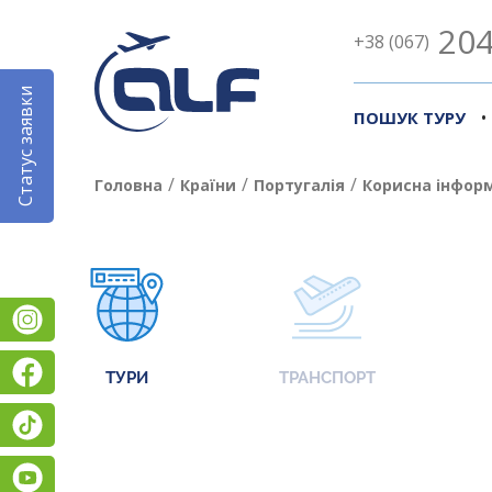
204
+38 (067)
Статус заявки
•
ПОШУК ТУРУ
/
/
/
Головна
Країни
Португалія
Корисна інфор
Instagram
Facebook
ТУРИ
ТРАНСПОРТ
TikTok
YouTube