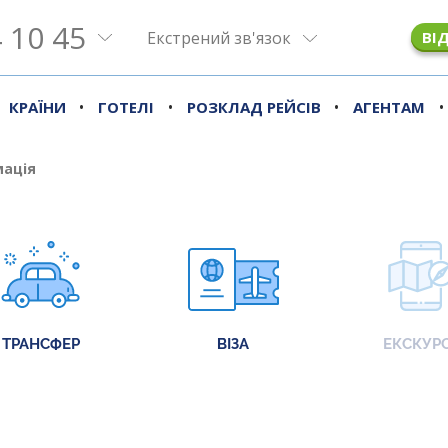
 10 45
Екстрений зв'язок
ВІ
•
•
•
•
КРАЇНИ
ГОТЕЛІ
РОЗКЛАД РЕЙСІВ
АГЕНТАМ
мація
ТРАНСФЕР
ВІЗА
ЕКСКУРС