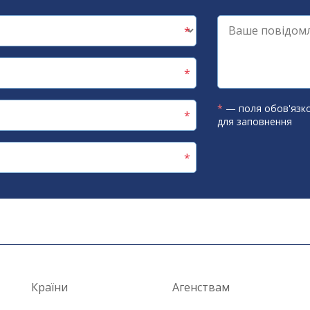
*
— поля обов'язко
для заповнення
Країни
Агенствам