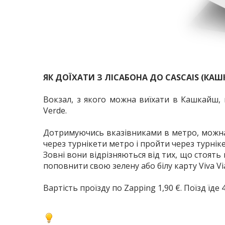
ЯК ДОЇХАТИ З ЛІСАБОНА ДО CASCAIS (КА
Вокзал, з якого можна виїхати в Кашкайш, н
Verde.
Дотримуючись вказівниками в метро, можна
через турнікети метро і пройти через турніке
Зовні вони відрізняються від тих, що стоять 
поповнити свою зелену або білу карту Viva V
Вартість проїзду по Zapping 1,90 €. Поїзд їде 