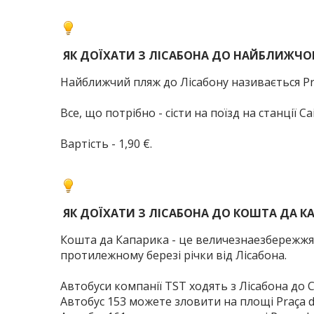
ЯК ДОЇХАТИ З ЛІСАБОНА ДО НАЙБЛИЖЧО
Найближчий пляж до Лісабону називається Prai
Все, що потрібно - сісти на поїзд на станції Cai
Вартість - 1,90 €.
ЯК ДОЇХАТИ З ЛІСАБОНА ДО КОШТА ДА КА
Кошта да Капарика - це величезнаезбережжя,
протилежному березі річки від Лісабона.
Автобуси компанії TST ходять з Лісабона до C
Автобус 153 можете зловити на площі Praça d