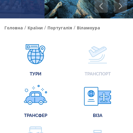
/
/
/
Головна
Країни
Португалія
Віламоура
ТУРИ
ТРАНСПОРТ
ТРАНСФЕР
ВІЗА