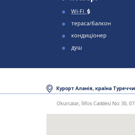
Wi-Fi
тераса/балкон
кондиціонер
душ
Площа номера
Площа номера
24
24
Курорт Аланія, країна Туречч
Максимальне
Максимальне
2 
2 
розміщення
розміщення
Okurcalar, İlifos Caddesi No: 30, 