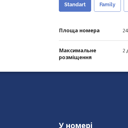
Standart
Family
Площа номера
24
Максимальне
2 
розміщення
У номері