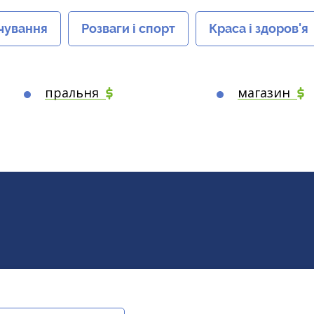
чування
Розваги і спорт
Краса і здоров'я
пральня
магазин