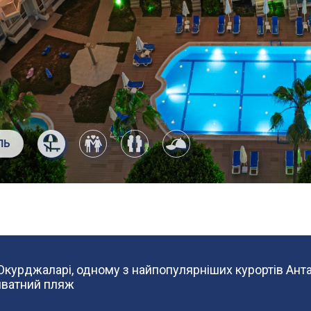
ЛЬ
курджаларі, одному з найпопулярніших курортів Анталі
иватний пляж