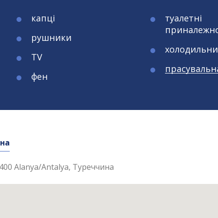
капці
туалетні
приналежно
рушники
холодильни
TV
прасувальн
фен
 кв.м
 кв.м
ина
дор. + 1 дит. АБО 3 дор.
дор. + 1 дит. АБО 3 дор.
07400 Alanya/Antalya, Туреччина