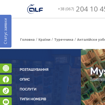
204 10 4
+38 (067)
Статус заявки
/
/
/
Головна
Країни
Туреччина
Анталійске уз
My
Instagram
РОЗТАШУВАННЯ
Facebook
Туреччи
ОПИС
ПОСЛУГИ
TikTok
ТИПИ НОМЕРІВ
YouTube