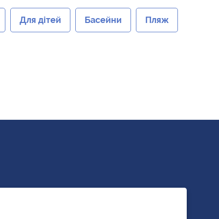
Для дітей
Басейни
Пляж