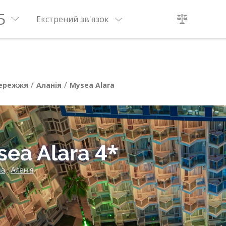
5
Екстрений зв'язок
/
/
бережжя
Аланія
Mysea Alara
4*
sea Alara
на
,
Аланія