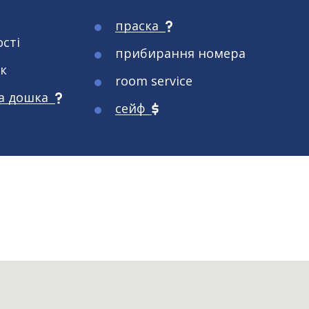
праска
сті
прибирання номерa
к
room service
а дошка
сейф