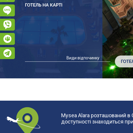
ГОТЕЛЬ НА КАРТІ
Підписатися на SMS розсилку
Viber
Teams
Telegram
Види відпочинку
ГОТЕ
Mysea Alara розташований в О
доступності знаходиться пр