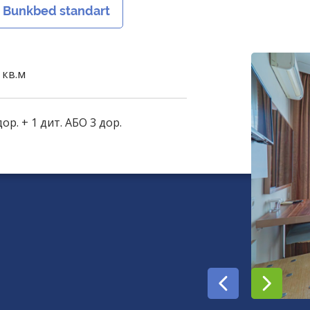
Bunkbed standart
 кв.м
дор. + 1 дит. АБО 3 дор.