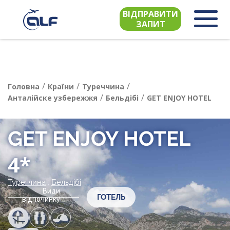
ВІДПРАВИТИ
ЗАПИТ
/
/
/
Головна
Країни
Туреччина
/
/
Анталійске узбережжя
Бельдібі
GET ENJOY HOTEL
GET ENJOY HOTEL
4*
Туреччина
,
Бельдібі
Види
ГОТЕЛЬ
відпочинку