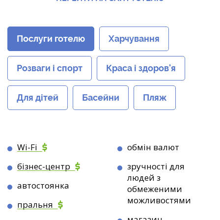
Послуги готелю
Харчування
Розваги і спорт
Краса і здоров'я
Для дітей
Басейни
Пляж
Wi-Fi
обмін валют
бізнес-центр
зручності для
людей з
автостоянка
обмеженими
можливостями
пральня
магазин