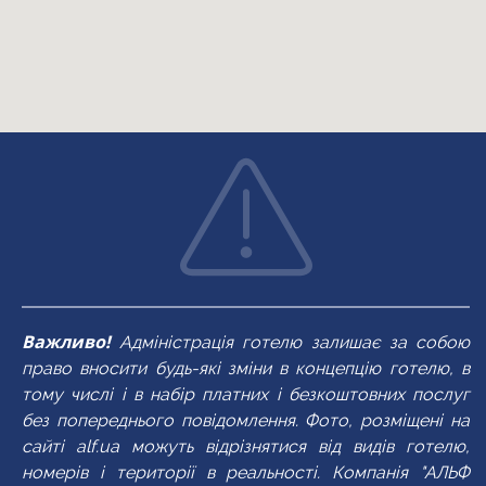
балкон
балкон
TV
TV
кондиціонер
кондиціонер
фен
фен
ванна/душ
душ
туалетні
туалетні
приналежності
приналежності
Важливо!
Адміністрація готелю залишає за собою
право вносити будь-які зміни в концепцію готелю, в
тому числі і в набір платних і безкоштовних послуг
без попереднього повідомлення. Фото, розміщені на
сайті alf.ua можуть відрізнятися від видів готелю,
номерів і території в реальності. Компанія "АЛЬФ