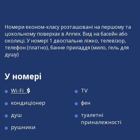
Номери економ-класу розташовані на першому та
цокольному поверхах в Annex. Вид на басейн або
околиці. У номері 1 двоспальне ліжко, телевізор,
телефон (платно), банне приладдя (мило, гель для
душу)
У номері
Wi-Fi
TV
кондиціонер
фен
душ
туалетні
приналежності
рушники