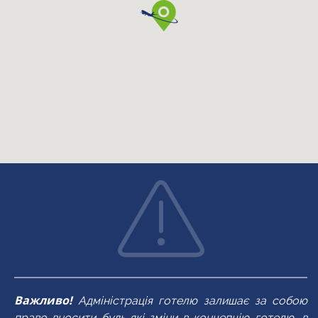
кондиціонер
туалетні
приналежності
ванна/душ
міні-бар
рушники
сейф
Важливо!
Адміністрація готелю залишає за собою
право вносити будь-які зміни в концепцію готелю, в