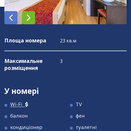
Площа номера
23 кв.м
Максимальне
3
розміщення
У номері
Wi-Fi
TV
балкон
фен
кондиціонер
туалетні