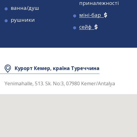
приналежності
ванна/душ
міні-бар
рушники
сейф
Площа номера
26 кв.м
Курорт Кемер, країна Туреччина
Максимальне
4
розміщення
Yenimahalle, 513. Sk. No:3, 07980 Kemer/Antalya
У номері
Wi-Fi
TV
балкон
фен