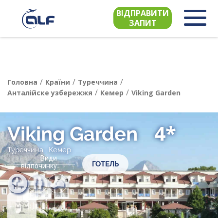
ВІДПРАВИТИ
ЗАПИТ
/
/
/
Головна
Країни
Туреччина
/
/
Анталійске узбережжя
Кемер
Viking Garden
4*
Viking Garden
Туреччина
,
Кемер
Види
ГОТЕЛЬ
відпочинку