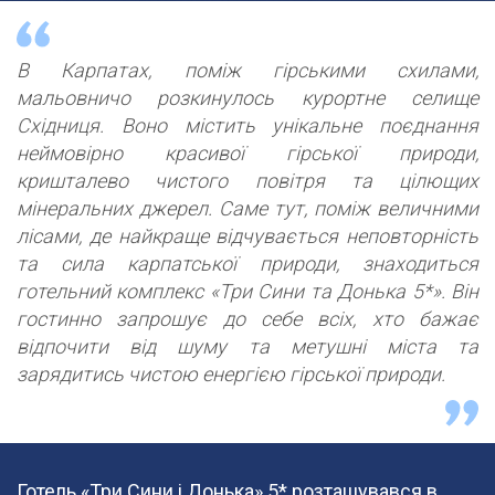
В Карпатах, поміж гірськими схилами,
мальовничо розкинулось курортне селище
Східниця. Воно містить унікальне поєднання
неймовірно красивої гірської природи,
кришталево чистого повітря та цілющих
мінеральних джерел. Саме тут, поміж величними
лісами, де найкраще відчувається неповторність
та сила карпатської природи, знаходиться
готельний комплекс «Три Сини та Донька 5*». Він
гостинно запрошує до себе всіх, хто бажає
відпочити від шуму та метушні міста та
зарядитись чистою енергією гірської природи.
Готель «Три Сини і Донька» 5* розташувався в