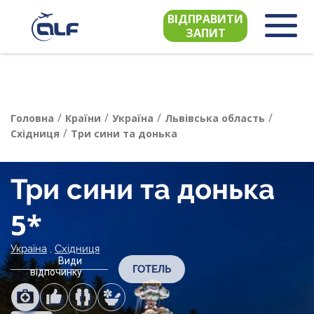
ВІДПРАВИТИ
ЗАПИТ
/
/
/
/
Головна
Країни
Україна
Львівська область
/
Східниця
Три сини та донька
Три сини та донька
5*
Україна
,
Східниця
Види
ГОТЕЛЬ
відпочинку