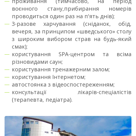
проживання (тимчасово, на період
воєнного стану,прибирання номерів
проводиться один раз на п'ять днів);
3-разове харчування (сніданок, обід,
вечеря, за принципом «шведського» столу
з широким вибором страв на будь-який
смак);
користування SPA-центром та всіма
різновидами саун;
користування тренажерним залом;
користування Інтернетом;
автостоянка з відеоспостереженням;
консультації лікарів-спеціалістів
(терапевта, педіатра).