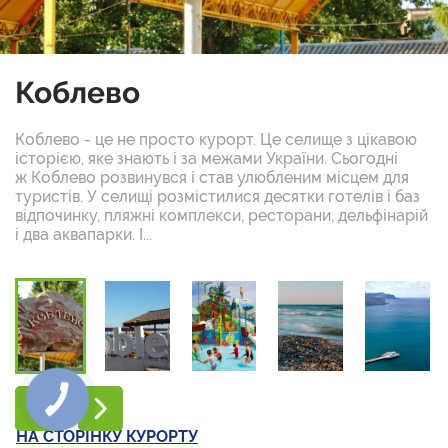
Коблево
Коблево - це не просто курорт. Це селище з цікавою
історією, яке знають і за межами України. Сьогодні
ж Коблево розвинувся і став улюбленим місцем для
туристів. У селищі розмістилися десятки готелів і баз
відпочинку, пляжні комплекси, ресторани, дельфінарій
і два аквапарки. І...
НА СТОРІНКУ КУРОРТУ