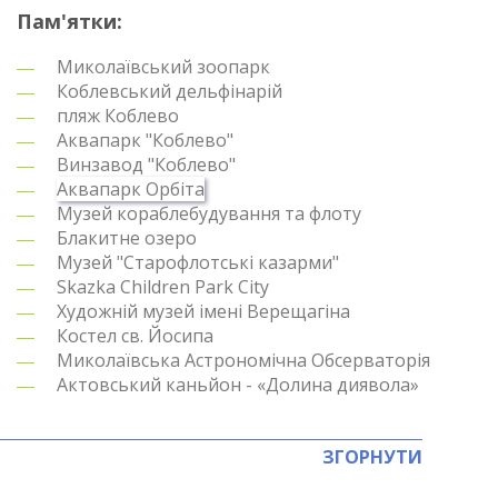
Пам'ятки:
Миколаївський зоопарк
Коблевський дельфінарій
пляж Коблево
Аквапарк "Коблево"
Винзавод "Коблево"
Аквапарк Орбіта
Музей кораблебудування та флоту
Блакитне озеро
Музей "Старофлотські казарми"
Skazka Children Park City
Художній музей імені Верещагіна
Костел св.
Йосипа
Миколаївська Астрономічна Обсерваторія
Актовський каньйон - «Долина диявола»
ЗГОРНУТИ