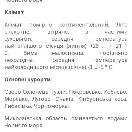
Клімат
Клімат помірно континентальний.
Літо
спекотне, вітряне, з частими
суховіями;
середня температура
найтеплішого місяця (липня) +23 ... + 21 °
C.
Зима малосніжна, порівняно
нехолодна;
середня температура
найхолоднішого місяця (січня) -3 ... -5 ° C
Основні курорти:
Озеро Солонець-Тузли, Покровське, Коблево,
Морське, Лугове, Очаків, Кінбурнська коса,
Рибаківка, Чорноморка.
Миколаївська область омивається водами
Чорного моря