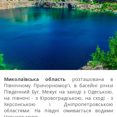
Миколаївська область
розташована в
Північному Причорномор'ї, в басейні річки
Південний Буг.
Межує на заході з Одеською,
на півночі - з Кіровоградською, на сході - з
Херсонською і Дніпропетровською
областями.
На півдні омивається водами
Чорного моря.