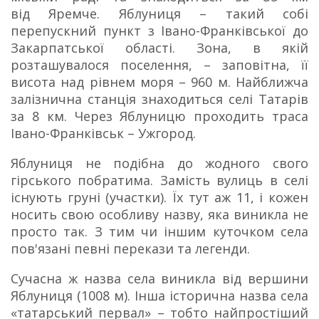
від Яремче. Яблуниця – такий собі
перепускний пункт з Івано-Франківської до
Закарпатської області. Зона, в якій
розташувалося поселення, – заповітна, її
висота над рівнем моря – 960 м. Найближча
залізнична станція знаходиться селі Татарів
за 8 км. Через Яблуницю проходить траса
Івано-Франківськ – Ужгород.
Яблуниця не подібна до жодного свого
гірського побратима. Замість вулиць в селі
існують груні (участки). Їх тут аж 11, і кожен
носить свою особливу назву, яка виникла не
просто так. З тим чи іншим куточком села
пов'язані певні перекази та легенди.
Сучасна ж назва села виникла від вершини
Яблуниця (1008 м). Інша історична назва села
«татарський первал» – тобто найпростіший