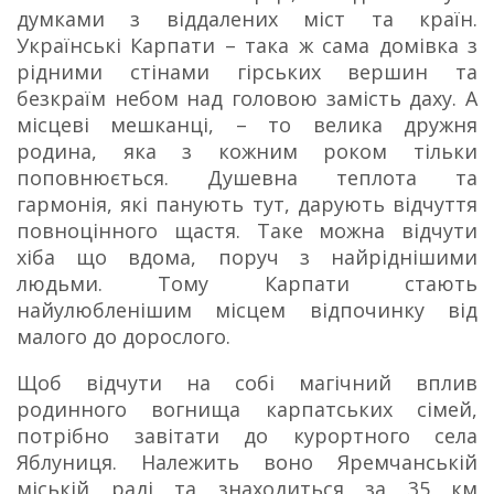
думками з віддалених міст та країн.
Українські Карпати – така ж сама домівка з
рідними стінами гірських вершин та
безкраїм небом над головою замість даху. А
місцеві мешканці, – то велика дружня
родина, яка з кожним роком тільки
поповнюється. Душевна теплота та
гармонія, які панують тут, дарують відчуття
повноцінного щастя. Таке можна відчути
хіба що вдома, поруч з найріднішими
людьми. Тому Карпати стають
найулюбленішим місцем відпочинку від
малого до дорослого.
Щоб відчути на собі магічний вплив
родинного вогнища карпатських сімей,
потрібно завітати до курортного села
Яблуниця. Належить воно Яремчанській
міській раді та знаходиться за 35 км