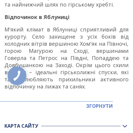
та найнижчий шлях по гірському хребті.
Відпочинок в Яблуниці
М'який клімат в Яблуниці сприятливий для
курорту. Село захищене з усіх боків від
холодних вітрів вершиною Хом'як на Півночі,
горою Магурою на Сході, вершинами
Говерла та Петрос на Півдні, Попаддею та
Довбушанкою на Заході. Окрім цього схили
вершин – ідеальні гірськолижні спуски, які
так полюбляють прихильники активного
відпочинку на лижах та санях.
ЗГОРНУТИ
КАРТА САЙТУ