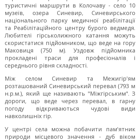
туристичні маршрути в Колочаву - село 10
музеїв, озера Синевир, Синевирського
національного парку медичної реабілітації
та Реабілітаційного центру бурого ведмедя.
Любителі гірськолижного катання можуть
скористатися підйомником, що веде на гору
Маковиця (750 м). Уздовж підйомника
прокладені траси для професіоналів і
середнього рівня складності.
Між селом Синевир та Межигір'ям
розташований Синевирський перевал (793 м
н.р.м.), який ще називають "Міжгірським". З
дороги, що веде через перевал, в гарну
погоду відкриваються чудові види
навколишніх гір.
У центрі села можна побачити пам'ятник
природи місцевого значення - дуб віком