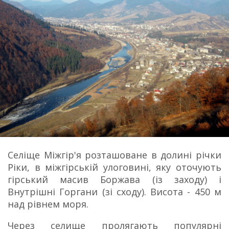
Cеліще Міжгір'я розташоване в долині річки
Ріки, в міжгірській улоговині, яку оточують
гірський масив Боржава (із заходу) і
Внутрішні Горгани (зі сходу). Висота - 450 м
над рівнем моря.
Через селище пролягають популярні