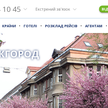
 10 45
Екстрений зв'язок
ВІ
•
•
•
•
КРАЇНИ
ГОТЕЛІ
РОЗКЛАД РЕЙСІВ
АГЕНТАМ
ЖГОРОД