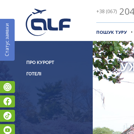
204
+38 (067)
Статус заявки
•
ПОШУК ТУРУ
У
ПРО КУРОРТ
Instagram
Facebook
TikTok
YouTube