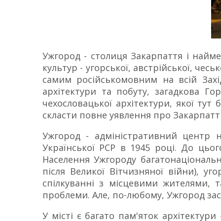
Ужгород - столиця Закарпаття і найм
культур - угорської, австрійської, чесь
самим російськомовним на всій Захід
архітектури та побуту, загадкова Го
чехословацької архітектури, якої тут
скласти повне уявлення про Закарпатті
Ужгород - адміністративний центр на
Української РСР в 1945 році. До цьо
Населення Ужгороду багатонаціональн
після Великої Вітчизняної війни), уг
спілкуванні з місцевими жителями, 
проблеми. Але, по-любому, Ужгород засл
У місті є багато пам'яток архітектури