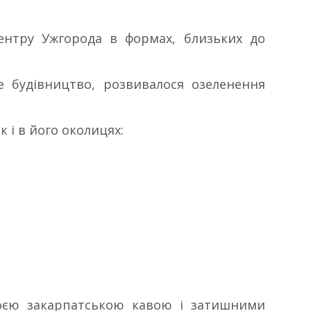
ентру Ужгорода в формах, близьких до
е будівництво, розвивалося озеленення
к і в його околицях:
воєю закарпатською кавою і затишними