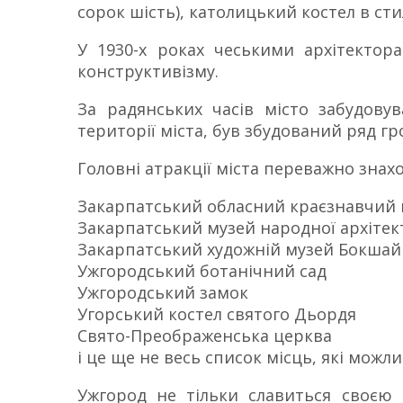
сорок шість), католицький костел в стил
У 1930-х роках чеськими архітектор
конструктивізму.
За радянських часів місто забудову
території міста, був збудований ряд гр
Головні атракції міста переважно знаход
Закарпатський обласний краєзнавчий 
Закарпатський музей народної архітек
Закарпатський художній музей Бокшай
Ужгородський ботанічний сад
Ужгородський замок
Угорський костел святого Дьордя
Свято-Преображенська церква
і це ще не весь список місць, які можли
Ужгород не тільки славиться своєю