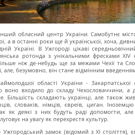
енший обласний центр України. Самобутнє місто
кої, а в останні роки ще й української, хоча, дивн
ній Україні. В Ужгороді цікаві середньовічн
рянська ротонда з унікальними фресками XIV 
 більше ніж де-небудь ще за межами Чехії та С
, але, безумовно, він стане відмінним введенням
ймолодшої ​​області України - Закарпатської
го воно входило до складу Чехословаччини, а 
е. Більшість складають українці, але також жи
орців, словаків, німців, євреїв, циган. Інозем
так як деякі з них будуть раді допомогти, ал
уговує на увагу як перехрестя культур.
 - Ужгородський замок (відомий з XI століття),