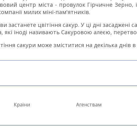
овий центр міста - провулок Гірчичне Зерно, і
 компанії милих міні-пам'ятників.
ви застанете цвітіння сакур. У ці дні засаджені 
, які іноді називають Сакуровою алеєю, перетв
іння сакури може зміститися на декілька днів в 
Країни
Агенствам