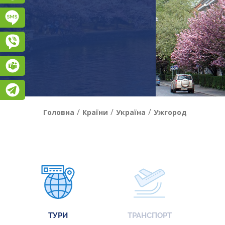
Підписатися на SMS розсилку
Viber
Teams
Telegram
/
/
/
Головна
Країни
Україна
Ужгород
ТУРИ
ТРАНСПОРТ