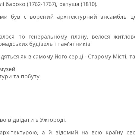
і бароко (1762-1767), ратуша (1810).
ами був створений архітектурний ансамбль ц
валося по генеральному плану, велося житлов
омадських будівель і пам'ятників.
яться як в самому його серці - Старому Місті, та
музей
тури та побуту
во відвідати в Ужгороді.
 архітектурою, а й відомий на всю країну с