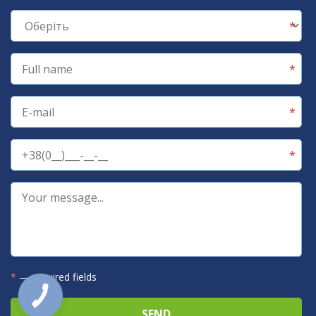
*
— required fields
КНОПКА
ЗВ'ЯЗКУ