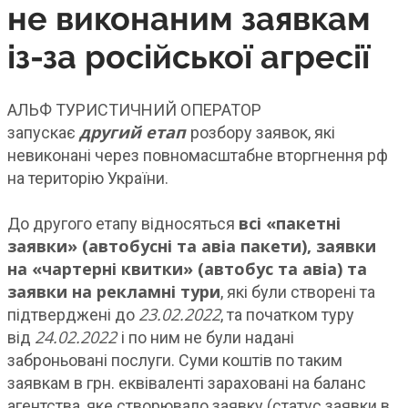
не виконаним заявкам
із-за російської агресії
АЛЬФ ТУРИСТИЧНИЙ ОПЕРАТОР
другий етап
запускає
розбору заявок, які
невиконані через повномасштабне вторгнення рф
на територію України.
всі «пакетні
До другого етапу відносяться
заявки» (автобусні та авіа пакети), заявки
на «чартерні квитки» (автобус та авіа) та
заявки на рекламні тури
, які були створені та
23.02.2022
підтверджені до
, та початком туру
24.02.2022
від
і по ним не були надані
заброньовані послуги. Суми коштів по таким
заявкам в грн. еквіваленті зараховані на баланс
агентства, яке створювало заявку (статус заявки в