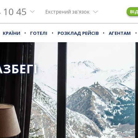
 10 45
Екстрений зв'язок
ВІ
•
•
•
•
КРАЇНИ
ГОТЕЛІ
РОЗКЛАД РЕЙСІВ
АГЕНТАМ
АЗБЕГІ