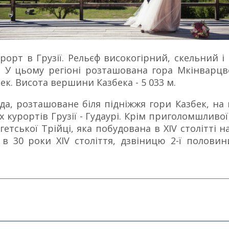
урорт в Грузії. Рельєф високогірний, скельний 
ла. У цьому регіоні розташована гора Мкінварц
ек. Висота вершини Казбека - 5 033 м.
а, розташоване біля підніжжя гори Казбек, на 
курортів Грузії - Гудаурі. Крім приголомшливої ​
гетської Трійці, яка побудована в XIV столітті 
в 30 роки XIV століття, дзвіницю 2-ї половин