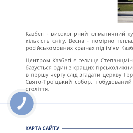
Казбегі - високогірний кліматичний к
кількість снігу. Весна - помірно теп
російськомовних країнах під ім'ям Казб
Центром Казбегі є селище Степанцмінд
базується один з кращих гірськолижних 
в першу чергу слід згадати церкву Гер
Свято-Троїцький собор, побудований 
століття.
КАРТА САЙТУ