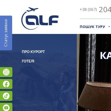
204
+38 (067)
Статус заявки
•
ПОШУК ТУРУ
К
ПРО КУРОРТ
Instagram
Facebook
TikTok
YouTube