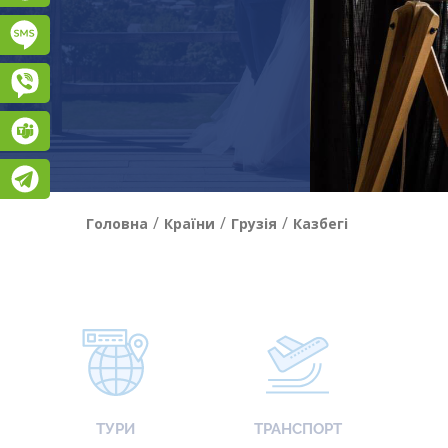
Підписатися на SMS розсилку
Viber
Teams
Telegram
/
/
/
Головна
Країни
Грузія
Казбегі
ТУРИ
ТРАНСПОРТ