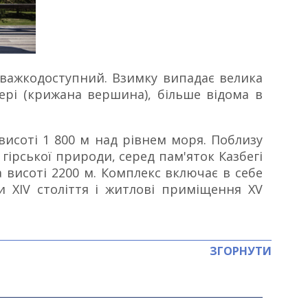
і важкодоступний. Взимку випадає велика
вері (крижана вершина), більше відома в
висоті 1 800 м над рівнем моря. Поблизу
​гірської природи, серед пам'яток Казбегі
на висоті 2200 м. Комплекс включає в себе
и XIV століття і житлові приміщення XV
ЗГОРНУТИ