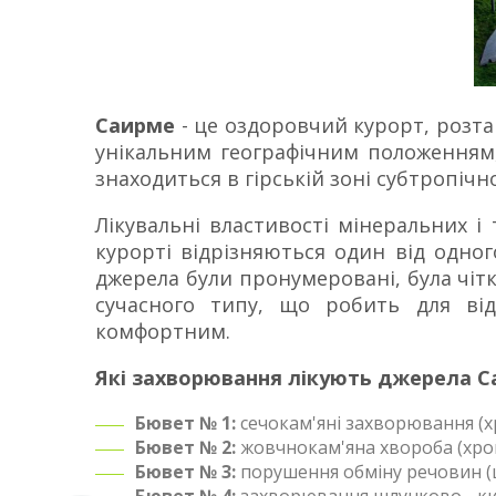
Саирме
- це оздоровчий курорт, розташ
унікальним географічним положенням
знаходиться в гірській зоні субтропічно
Лікувальні властивості мінеральних і
курорті відрізняються один від одног
джерела були пронумеровані, була чітк
сучасного типу, що робить для ві
комфортним.
Які захворювання лікують джерела С
Бювет № 1:
сечокам'яні захворювання (х
Бювет № 2:
жовчнокам'яна хвороба (хрон
Бювет № 3:
порушення обміну речовин (ц