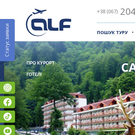
204
+38 (067)
Статус заявки
•
ПОШУК ТУРУ
С
ПРО КУРОРТ
Instagram
Facebook
TikTok
YouTube