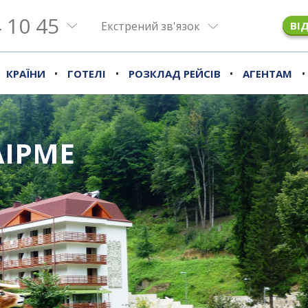
 10 45
Екстрений зв'язок
ВІ
•
•
•
•
КРАЇНИ
ГОТЕЛІ
РОЗКЛАД РЕЙСІВ
АГЕНТАМ
АІРМЕ