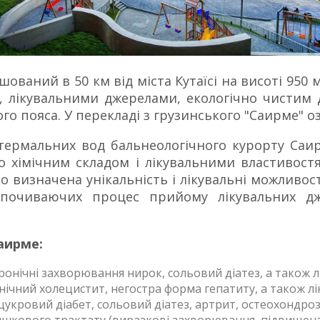
ований в 50 км від міста Кутаїсі на висоті 950 
, лікувальними джерелами, екологічно чистим 
го пояса. У перекладі з грузинського "Саирме" оз
 термальних вод бальнеологічного курорту Саир
о хімічним складом і лікувальними властивостя
о визначена унікальність і лікувальні можливос
дпочиваючих процес прийому лікувальних дж
аирме:
ронічні захворювання нирок, сольовий діатез, а також 
ічний холецистит, негостра форма гепатиту, а також л
укровий діабет, сольовий діатез, артрит, остеохондроз