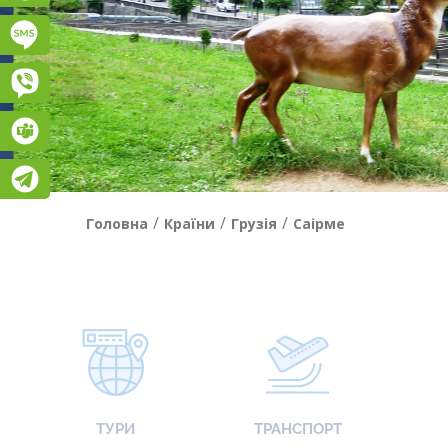
Підписатися на SMS розсилку
Viber
Teams
Telegram
/
/
/
Головна
Країни
Грузія
Саірме
ТУРИ
ТРАНСПОРТ