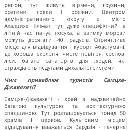
регіон, тут живуть вірмени, грузини,
осетини, греки і росіяни.
Центром
адміністративного округу є місто
Ахалцихе.
Клімат тут дуже специфічний: в
літній час панує посуха, а взимку морози
можуть досягати -40 градусів.
Сприятливе
місце для відвідування - курорт Абастумані,
де хороша екологія, чисте повітря, соснові
ліси, багато санаторіїв для людей, які
страждають недугами дихальної системи.
Чим приваблює туристів Самцхе-
Джавахеті?
Самцхе-Джавахеті - край з надзвичайно
багатою культурою та архітектурною
спадщиною.
Тут розташовується понад 50
храмів і церков.
Культовим місцем
відвідування вважається Вардзія - печерне