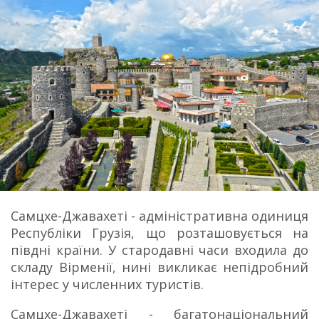
Самцхе-Джавахеті - адміністративна одиниця
Республіки Грузія, що розташовується на
півдні країни.
У стародавні часи входила до
складу Вірменії, нині викликає непідробний
інтерес у численних туристів.
Самцхе-Джавахеті - багатонаціональний