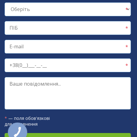
*
— поля обов'язкові
для заповнення
КНОПКА
ЗВ'ЯЗКУ