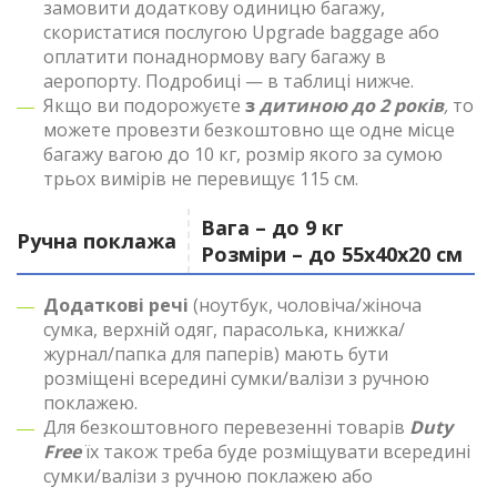
замовити додаткову одиницю багажу,
скористатися послугою Upgrade baggage або
оплатити понаднормову вагу багажу в
аеропорту. Подробиці — в таблиці нижче.
Якщо ви подорожуєте
з
дитиною до 2 років
,
то
можете провезти безкоштовно ще одне місце
багажу вагою до 10 кг, розмір якого за сумою
трьох вимірів не перевищує 115 см.
Вага – до 9 кг
Ручна поклажа
Розміри – до 55х40х20 см
Додаткові речі
(ноутбук, чоловіча/жіноча
сумка, верхній одяг, парасолька, книжка/
журнал/папка для паперів) мають бути
розміщені всередині сумки/валізи з ручною
поклажею.
Для безкоштовного перевезенні товарів
Duty
Free
їх також треба буде розміщувати всередині
сумки/валізи з ручною поклажею або