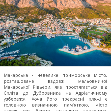
Макарська - невелике приморське місто,
розташоване вздовж мальовничої
Макарської Рівьєри, яке простягається від
Спліта до Дубровника на Адріатичному
узбережжі. Хоча його прекрасні пляжі є
головною визначною пам'яткою, місто
також має багату культурну спадщину,