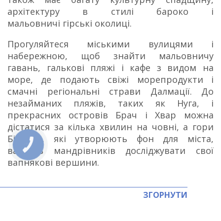
архітектуру в стилі бароко і
мальовничі гірські околиці.
Прогуляйтеся міськими вулицями і
набережною, щоб знайти мальовничу
гавань, галькові пляжі і кафе з видом на
море, де подають свіжі морепродукти і
смачні регіональні страви Далмації. До
незайманих пляжів, таких як Нуга, і
прекрасних островів Брач ​​і Хвар можна
дістатися за кілька хвилин на човні, а гори
Біоково, які утворюють фон для міста,
КНОПКА
ваблять мандрівників досліджувати свої
ЗВ'ЯЗКУ
вапнякові вершини.
ЗГОРНУТИ