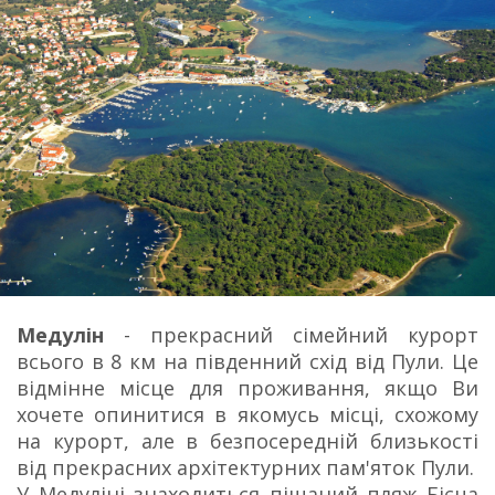
Медулін
- прекрасний сімейний курорт
всього в 8 км на південний схід від Пули. Це
відмінне місце для проживання, якщо Ви
хочете опинитися в якомусь місці, схожому
на курорт, але в безпосередній близькості
від прекрасних архітектурних пам'яток Пули.
У Медуліні знаходиться піщаний пляж Бієца