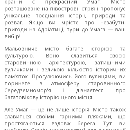
країни є прекрасний Умаг. Місто
розташоване на півострові Істрія і пропонує
унікальне поєднання історії, природи та
розваг. Якщо ви мрієте про незабутні
пригоди на Адріатиці, тури до Умага — ваш
вибір!
Мальовниче місто багате історією та
культурою. Воно славиться своєю
старовинною архітектурою, затишними
вуличками і великою кількістю історичних
пам'яток. Прогулюючись його вулицями, ви
поринете в атмосферу старовинного
Середземномор'я і дізнаєтеся про
багатовікову історію цього місця.
Але Умаг — це не лише історія. Місто також
славиться своїми гарними пляжами, що
простягаються вздовж берега. Тут ви