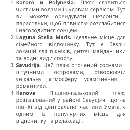
Katoro и Polynesia.
Пляж славиться
чистими водами і чудовим сервісом. Тут
ви можете орендувати шезлонги і
парасольки, щоб повністю розслабитися
і насолодитися сонцем.
Laguna Stella Maris.
Ідеальне місце для
сімейного відпочинку. Тут є безліч
локацій для пікніків, дитячі майданчики
та водні види спорту.
Savudrija
. Цей пляж оточений соснами і
штучними островами, створюючи
унікальну атмосферу усамітнення і
романтики.
Kanova
. Піщано-гальковий пляж,
розташований у районі Савудрія, що на
північ від центральної частини Умага, є
одним із популярних місць для
відпочинку та релаксації.