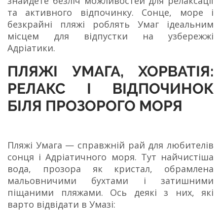
знайдете безліч можливостей для релаксації
та активного відпочинку. Сонце, море і
безкрайні пляжі роблять Умаг ідеальним
місцем для відпустки на узбережжі
Адріатики.
ПЛЯЖІ УМАГА, ХОРВАТІЯ:
РЕЛАКС І ВІДПОЧИНОК
БІЛЯ ПРОЗОРОГО МОРЯ
Пляжі Умага — справжній рай для любителів
сонця і Адріатичного моря. Тут найчистіша
вода, прозора як кристал, обрамлена
мальовничими бухтами і затишними
піщаними пляжами. Ось деякі з них, які
варто відвідати в Умазі: