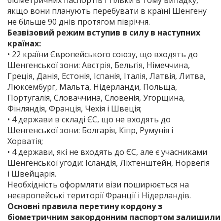
біометричних паспортів і тільки в тому випадку,
якщо вони планують перебувати в країні Шенгену
не більше 90 днів протягом півріччя.
Безвізовий режим вступив в силу в наступних
країнах:
• 22 країни Європейського союзу, що входять до
Шенгенської зони: Австрія, Бельгія, Німеччина,
Греція, Данія, Естонія, Іспанія, Італія, Латвія, Литва,
Люксембург, Мальта, Нідерланди, Польща,
Португалія, Словаччина, Словенія, Угорщина,
Фінляндія, Франція, Чехія і Швеція;
• 4 держави в складі ЄС, що не входять до
Шенгенської зони: Болгарія, Кіпр, Румунія і
Хорватія;
• 4 держави, які не входять до ЄС, але є учасниками
Шенгенської угоди: Ісландія, Ліхтенштейн, Норвегія
і Швейцарія.
Необхідність оформляти візи поширюється на
неєвропейські території Франції і Нідерландів.
Основні правила перетину кордону з
біометричним закордонним паспортом залишили