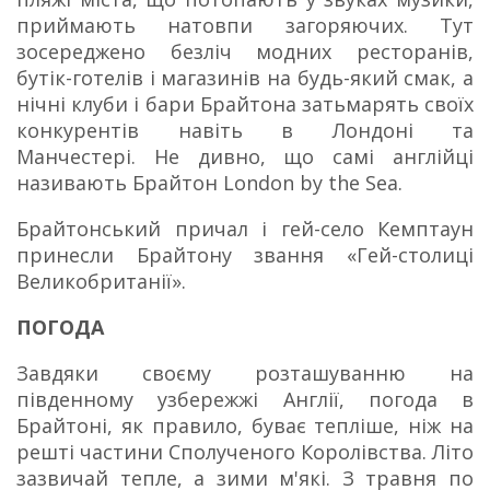
приймають натовпи загоряючих.
Тут
зосереджено безліч модних ресторанів,
бутік-готелів і магазинів на будь-який смак, а
нічні клуби і бари Брайтона затьмарять своїх
конкурентів навіть в Лондоні та
Манчестері.
Не дивно, що самі англійці
називають Брайтон London by the Sea.
Брайтонський причал і гей-село Кемптаун
принесли Брайтону звання «Гей-столиці
Великобританії».
ПОГОДА
Завдяки своєму розташуванню на
південному узбережжі Англії, погода в
Брайтоні, як правило, буває тепліше, ніж на
решті частини Сполученого Королівства.
Літо
зазвичай тепле, а зими м'які.
З травня по