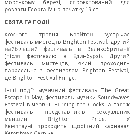
морському березі, спроєктований для
розваги Георга IV на початку 19 ст.
СВЯТА ТА ПОДІЇ
Кожного травня Брайтон зустрічає
фестиваль мистецтв Brighton Festival, другий
найбільший фестиваль в Великобританії
(після фестивалю в Единбурзі).
Другий
фестиваль мистецтв, який проходить
паралельно з фестивалем Brighton Festival,
це Brighton Festival Fringe.
Інші події: музичний фестиваль The Great
Escape in May, фестиваль музики Soundwaves
Festival в червні, Burning the Clocks, а також
фестиваль представників сексуальних
меншин Brighton Pride.
У
Кемптауні проходить щорічний карнавал
Kemptown Carnival.