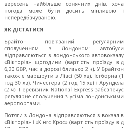
вересень найбільше сонячних днів, хоча
погода може бути досить мінливою і
непередбачуваною.
ЯК ДІСТАТИСЯ
Брайтон пов'язаний регулярним
сполученням з Лондоном: автобуси
відправляються з лондонського автовокзалу
«Вікторія» щогодини (вартість проїзду від
6,20 GBP, час в дорозі близько 2 ч).
У Брайтон
також є маршрути з Лівсі (50 хв), Істборна (1
год 30 хв), Чичестера (2 год 15 хв) і Арундела
(2 ч).
Перевізник National Express забезпечує
регулярне сполучення з усіма лондонськими
аеропортами.
Потяги з Лондона відправляються з вокзалів
«Вікторія» і «Кінгс Крос» (вартість проїзду від