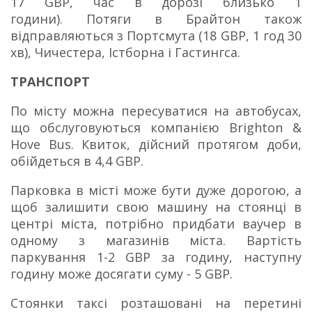
17 GBP, час в дорозі близько 1
години).
Потяги в Брайтон також
відправляються з Портсмута (18 GBP, 1 год 30
хв), Чичестера, Істборна і Гастингса.
ТРАНСПОРТ
По місту можна пересуватися на автобусах,
що обслуговуються компанією Brighton &
Hove Bus.
Квиток, дійсний протягом доби,
обійдеться в 4,4 GBP.
Парковка в місті може бути дуже дорогою, а
щоб залишити свою машину на стоянці в
центрі міста, потрібно придбати ваучер в
одному з магазинів міста.
Вартість
паркування 1-2 GBP за годину, наступну
годину може досягати суму - 5 GBP.
Стоянки таксі розташовані на перетині