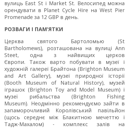
вулиць East St і Market St.
Велосипед можна
орендувати в Planet Cycle Hire на West Pier
Promenade за 12 GBP в день.
РОЗВАГИ І ПАМ'ЯТКИ
Церква святого Бартоломью (St
Bartholomews), розташована на вулиці Ann
Steet, одна з найвищих церков
Європи.
Також варто побувати в музеї і
художній галереї Брайтона (Brighton Museum
and Art Gallery), музеї природної історії
(Booth Museum of Natural History), музей
іграшок (Brighton Toy and Model Museum) і
музеї рибальства (Brighton Fishing
Museum).
Неодмінно рекомендуємо зайти в
запаморочливий Королівський павільйон
(щось середнє між Блакитною мечеттю і
Тадж-Махалом) - комплекс залів на