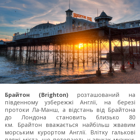
Брайтон (Brighton)
розташований на
південному узбережжі Англії, на березі
протоки Ла-Манш, а відстань від Брайтона
до Лондона становить близько 80
км.
Брайтон вважається найбільш жвавим
морським курортом Англії.
Влітку галькові
пляжі міста, що потопають у звуках музики,