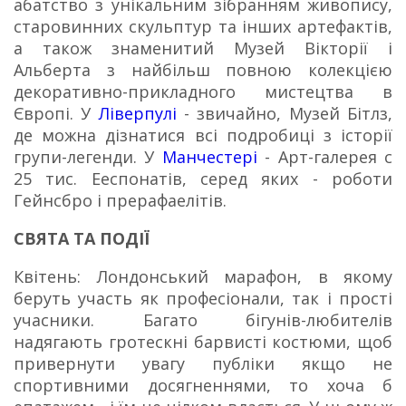
абатство з унікальним зібранням живопису,
старовинних скульптур та інших артефактів,
а також знаменитий Музей Вікторії і
Альберта з найбільш повною колекцією
декоративно-прикладного мистецтва в
Європі.
У
Ліверпулі
- звичайно, Музей Бітлз,
де можна дізнатися всі подробиці з історії
групи-легенди.
У
Манчестері
- Арт-галерея c
25 тис. Ееспонатів, серед яких - роботи
Гейнсбро і прерафаелітів.
СВЯТА ТА ПОДІЇ
Квітень: Лондонський марафон, в якому
беруть участь як професіонали, так і прості
учасники.
Багато бігунів-любителів
надягають гротескні барвисті костюми, щоб
привернути увагу публіки якщо не
спортивними досягненнями, то хоча б