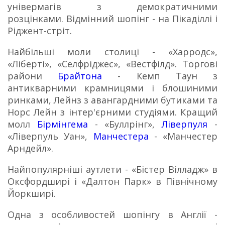
універмагів з демократичними
розцінками.
Відмінний шопінг - на Пікаділлі і
Ріджент-стріт.
Найбільші моли столиці - «Харродс»,
«Ліберті», «Селфріджес», «Вестфілд».
Торгові
райони
Брайтона
- Кемп Таун з
антикварними крамницями і блошиними
ринками, Лейнз з авангардними бутиками та
Норс Лейн з інтер'єрними студіями.
Кращий
молл
Бірмінгема
- «Буллрінг»,
Ліверпуля
-
«Ліверпуль Уан»,
Манчестера
- «Манчестер
Арндейл».
Найпопулярніші аутлети - «Бістер Вілладж» в
Оксфордширі і «Далтон Парк» в Північному
Йоркширі.
Одна з особливостей шопінгу в Англії -