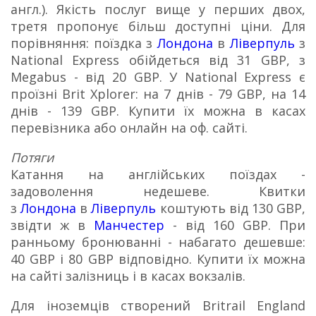
англ.).
Якість послуг вище у перших двох,
третя пропонує більш доступні ціни.
Для
порівняння: поїздка з
Лондона
в
Ліверпуль
з
National Express обійдеться від 31 GBP, з
Megabus - від 20 GBP.
У National Express є
проїзні Brit Xplorer: на 7 днів - 79 GBP, на 14
днів - 139 GBP.
Купити їх можна в касах
перевізника або онлайн на оф.
сайті.
Потяги
Катання на англійських поїздах -
задоволення недешеве.
Квитки
з
Лондона
в
Ліверпуль
коштують від 130 GBP,
звідти ж в
Манчестер
- від 160 GBP.
При
ранньому бронюванні - набагато дешевше:
40 GBP і 80 GBP відповідно.
Купити їх можна
на сайті залізниць і в касах вокзалів.
Для іноземців створений Britrail England