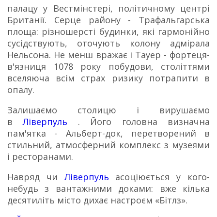
палацу у Вестмінстері, політичному центрі
Британії. Серце району - Трафальгарська
площа: різношерсті будинки, які гармонійно
сусідствують, оточують колону адмірала
Нельсона. Не менш вражає і Тауер - фортеця-
в'язниця 1078 року побудови, століттями
вселяюча всім страх ризику потрапити в
опалу.
Залишаємо столицю і вирушаємо
в
Ліверпуль
.
Його головна визначна
пам'ятка - Альберт-док, перетворений в
стильний, атмосферний комплекс з музеями
і ресторанами.
Навряд чи
Ліверпуль
асоціюється у кого-
небудь з вантажними доками: вже кілька
десятиліть місто дихає настроєм «Бітлз».