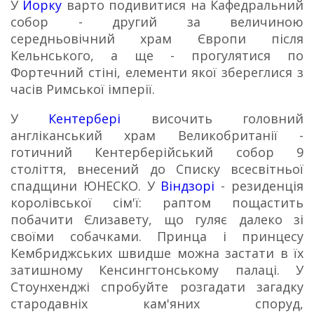
У
Йорку
варто подивитися на Кафедральний
собор - другий за величиною
середньовічний храм Європи після
Кельнського, а ще - прогулятися по
Фортечний стіні, елементи якої збереглися з
часів Римської імперії.
У
Кентербері
височить головний
англіканський храм Великобританії -
готичний Кентерберійський собор 9
століття, внесений до Списку всесвітньої
спадщини ЮНЕСКО. У
Віндзорі
- резиденція
королівської сім'ї: раптом пощастить
побачити Єлизавету, що гуляє далеко зі
своїми собачками. Принца і принцесу
Кембриджських швидше можна застати в їх
затишному Кенсингтонському палаці. У
Стоунхенджі спробуйте розгадати загадку
стародавніх кам'яних споруд,