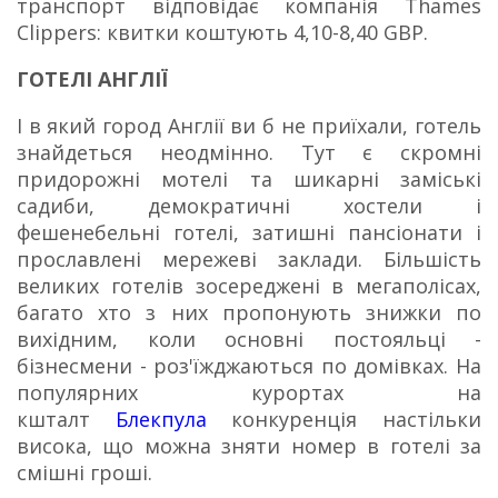
транспорт відповідає компанія Thames
Clippers: квитки коштують 4,10-8,40 GBP.
ГОТЕЛІ АНГЛІЇ
І в який город Англії ви б не приїхали, готель
знайдеться неодмінно.
Тут є скромні
придорожні мотелі та шикарні заміські
садиби, демократичні хостели і
фешенебельні готелі, затишні пансіонати і
прославлені мережеві заклади.
Більшість
великих готелів зосереджені в мегаполісах,
багато хто з них пропонують знижки по
вихідним, коли основні постояльці -
бізнесмени - роз'їжджаються по домівках.
На
популярних курортах на
кшталт
Блекпула
конкуренція настільки
висока, що можна зняти номер в готелі за
смішні гроші.