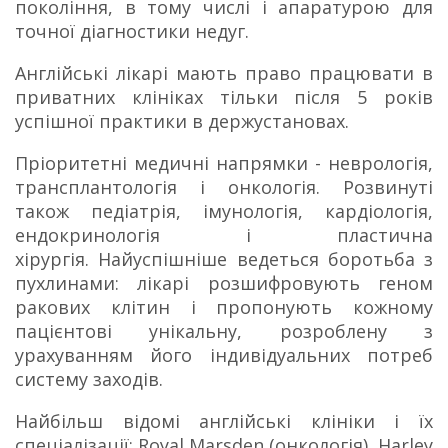
покоління, в тому числі і апаратурою для
точної діагностики недуг.
Англійські лікарі мають право працювати в
приватних клініках тільки після 5 років
успішної практики в держустановах.
Пріоритетні медичні напрямки - неврологія,
трансплантологія і онкологія.
Розвинуті
також педіатрія, імунологія, кардіологія,
ендокринологія і пластична
хірургія.
Найуспішніше ведеться боротьба з
пухлинами: лікарі розшифровують геном
ракових клітин і пропонують кожному
пацієнтові унікальну, розроблену з
урахуванням його індивідуальних потреб
систему заходів.
Найбільш відомі англійські клініки і їх
спеціалізації: Royal Marsden (онкологія), Harley