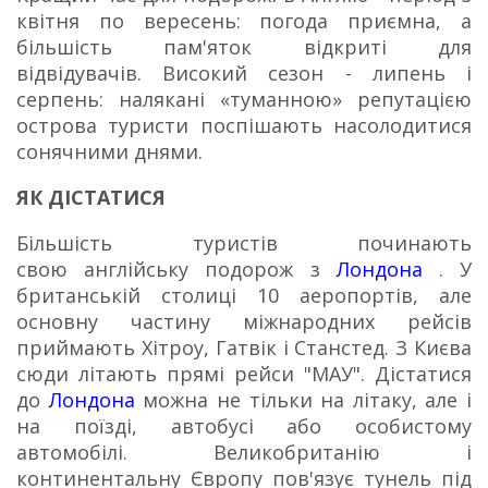
квітня по вересень: погода приємна, а
більшість пам'яток відкриті для
відвідувачів.
Високий сезон - липень і
серпень: налякані «туманною» репутацією
острова туристи поспішають насолодитися
сонячними днями.
ЯК ДІСТАТИСЯ
Більшість туристів починають
свою англійську подорож з
Лондона
. У
британській столиці 10 аеропортів, але
основну частину міжнародних рейсів
приймають Хітроу, Гатвік і Станстед. З Києва
сюди літають прямі рейси "МАУ". Дістатися
до
Лондона
можна не тільки на літаку, але і
на поїзді, автобусі або особистому
автомобілі. Великобританію і
континентальну Європу пов'язує тунель під