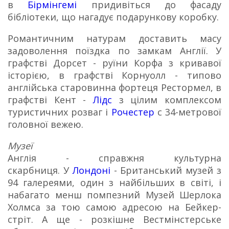
в
Бірмінгемі
придивіться до фасаду
бібліотеки, що нагадує подарункову коробку.
Романтичним натурам доставить масу
задоволення поїздка по замкам Англії. У
графстві Дорсет - руїни Корфа з кривавої
історією, в графстві Корнуолл - типово
англійська старовинна фортеця Рестормел, в
графстві Кент -
Лідс
з цілим комплексом
туристичних розваг і
Рочестер
c 34-метрової
головної вежею.
Музеї
Англія - справжня культурна
скарбниця.
У
Лондоні
- Британський музей з
94 галереями, один з найбільших в світі, і
набагато менш помпезний Музей Шерлока
Холмса за тою самою адресою на Бейкер-
стріт.
А ще - розкішне Вестмінстерське