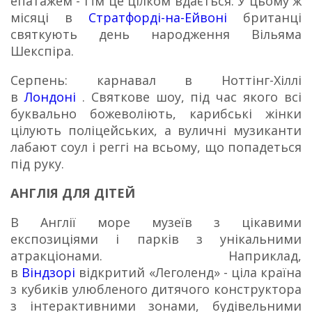
епатажем - і їм це цілком вдається.
У цьому ж
місяці в
Стратфорді-на-Ейвоні
британці
святкують день народження Вільяма
Шекспіра.
Серпень: карнавал в Ноттінг-Хіллі
в
Лондоні
.
Святкове шоу, під час якого всі
буквально божеволіють, карибські жінки
цілують поліцейських, а вуличні музиканти
лабают соул і реггі на всьому, що попадеться
під руку.
АНГЛІЯ ДЛЯ ДІТЕЙ
В Англії море музеїв з цікавими
експозиціями і парків з унікальними
атракціонами.
Наприклад,
в
Віндзорі
відкритий «Леголенд» - ціла країна
з кубиків улюбленого дитячого конструктора
з інтерактивними зонами, будівельними