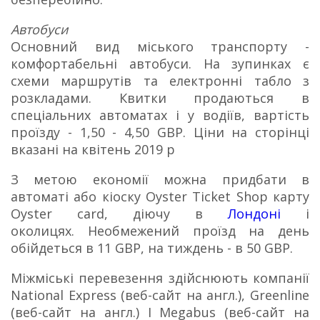
Автобуси
Основний вид міського транспорту -
комфортабельні автобуси.
На зупинках є
схеми маршрутів та електронні табло з
розкладами.
Квитки продаються в
спеціальних автоматах і у водіїв, вартість
проїзду - 1,50 - 4,50 GBP.
Ціни на сторінці
вказані на квітень 2019 р
З метою економії можна придбати в
автоматі або кіоску Oyster Ticket Shop карту
Oyster card, діючу в
Лондоні
і
околицях.
Необмежений проїзд на день
обійдеться в 11 GBP, на тиждень - в 50 GBP.
Міжміські перевезення здійснюють компанії
National Express (веб-сайт на англ.), Greenline
(веб-сайт на англ.) І Megabus (веб-сайт на