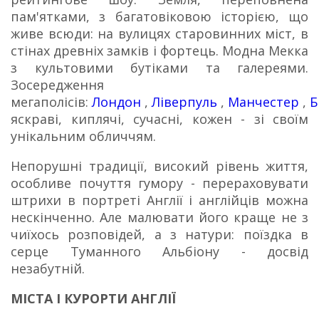
пам'ятками, з багатовіковою історією, що
живе всюди: на вулицях старовинних міст, в
стінах древніх замків і фортець. Модна Мекка
з культовими бутіками та галереями.
Зосередження
мегаполісів:
Лондон
,
Ліверпуль
,
Манчестер
,
Б
яскраві, киплячі, сучасні, кожен - зі своїм
унікальним обличчям.
Непорушні традиції, високий рівень життя,
особливе почуття гумору - перераховувати
штрихи в портреті Англії і англійців можна
нескінченно.
Але малювати його краще не з
чиїхось розповідей, а з натури: поїздка в
серце Туманного Альбіону - досвід
незабутній.
МІСТА І КУРОРТИ АНГЛІЇ