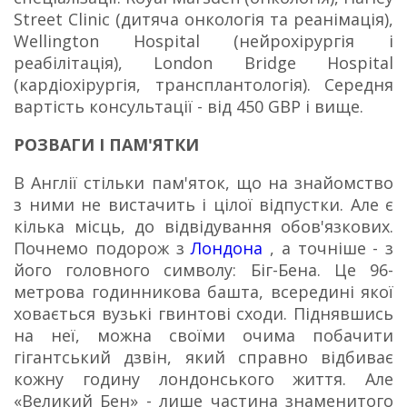
Street Clinic (дитяча онкологія та реанімація),
Wellington Hospital (нейрохірургія і
реабілітація), London Bridge Hospital
(кардіохірургія, трансплантологія).
Середня
вартість консультації - від 450 GBP і вище.
РОЗВАГИ І ПАМ'ЯТКИ
В Англії стільки пам'яток, що на знайомство
з ними не вистачить і цілої відпустки. Але є
кілька місць, до відвідування обов'язкових.
Почнемо подорож з
Лондона
, а точніше - з
його головного символу: Біг-Бена. Це 96-
метрова годинникова башта, всередині якої
ховається вузькі гвинтові сходи. Піднявшись
на неї, можна своїми очима побачити
гігантський дзвін, який справно відбиває
кожну годину лондонського життя. Але
«Великий Бен» - лише частина знаменитого