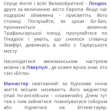
Серце Англії і всієї Великобританії -
Лондон
,
друге за величиною місто Європи.
Якщо час
подорожі обмежена - присвятіть його
столиці.
Послухайте, як цокає Біг-Бен,
проникніться величчю
Трафальгарської площі, прогуляйтеся по
Пікаділлі і уявіть, що снилося співачці
Земфірі, дивлячись в небо з Тауерського
мосту.
Насолодитися меломанським настроєм
можна і в
Ліверпулі
, де кожен жучок знає, хто
такі «Бітлз».
Манчестер
невтомний: за бурхливе нічне
життя місцеві називають його медчестер
(mad по-англійськи - «скажений»).
Днем тут
теж є чим зайнятися: помилуватися собором
або піднятися на Бітхем-тауер,