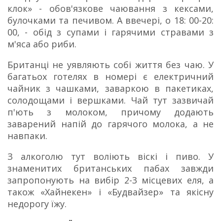
клок» - обов'язкове чаювання з кексами,
булочками та печивом.
А ввечері, о 18: 00-20:
00, - обід з супами і гарячими стравами з
м'яса або риби.
Британці не уявляють собі життя без чаю.
У
багатьох готелях в номері є електричний
чайник з чашками, заваркою в пакетиках,
солодощами і вершками.
Чай тут зазвичай
п'ють з молоком, причому додають
заварений напій до гарячого молока, а не
навпаки.
З алкоголю тут воліють віскі і пиво.
У
знаменитих британських пабах завжди
запропонують на вибір 2-3 місцевих еля, а
також «Хайнекен» і «Будвайзер» та якісну
недорогу їжу.