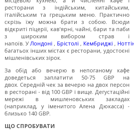
місцевою кухнею, а й численні кафе і
ресторани з індійським, китайським,
італійським та грецьким меню.
Практично
скрізь їжу можна брати з собою.
Всюди
відкриті піцерії, кав'ярні, чайні, бари та паби
з широким вибором страв і
напоїв.
У
Лондоні
,
Брістолі
,
Кембриджі
,
Нотті
багатьох інших містах є ресторани, удостоєні
мішленівських зірок.
За обід або вечерю в непоганому кафе
доведеться заплатити 50-75 GBP на
двох.
Середній чек за вечерю на двох персон
в ресторані - від 100 GBP і вище.
Дегустаційні
мережі в мишленовських закладах
(наприклад, у іменитого Алена Дюкасса) -
близько 140 GBP.
ЩО СПРОБУВАТИ