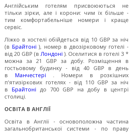
Англійським готелям присвоюються не
тільки зірки, але і корони: чим їх більше -
тим комфортабельніше номери і краще
сервіс.
Ліжко в хостелі обійдеться від 10 GBP за ніч
(в
Брайтоні
), номер в двозірковому готелі -
від 20 GBP (в
Лондоні
).
Оселитися в готелі 3 *
можна за 21 GBP за добу.
Розміщення в
гостьовому будинку - від 40 GBP в день
в
Манчестері
.
Номери в розкішних
п'ятизіркових готелях - від 110 GBP за ніч
в
Брайтоні
до 700 GBP на добу в центрі
столиці.
ОСВІТА В АНГЛІЇ
Освіта в Англії - основоположна частина
загальнобританської системи - по праву