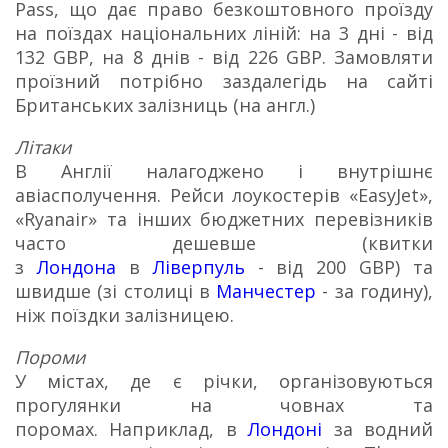
Pass, що дає право безкоштовного проїзду
на поїздах національних ліній: на 3 дні - від
132 GBP, на 8 днів - від 226 GBP.
Замовляти
проїзний потрібно заздалегідь на сайті
Британських залізниць (на англ.)
Літаки
В Англії налагоджено і внутрішнє
авіасполучення.
Рейси лоукостерів «EasyJet»,
«Ryanair» та інших бюджетних перевізників
часто дешевше (квитки
з
Лондона
в
Ліверпуль
- від 200 GBP) та
швидше (зі столиці в
Манчестер
- за годину),
ніж поїздки залізницею.
Пороми
У містах, де є річки, організовуються
прогулянки на човнах та
поромах.
Наприклад, в
Лондоні
за водний