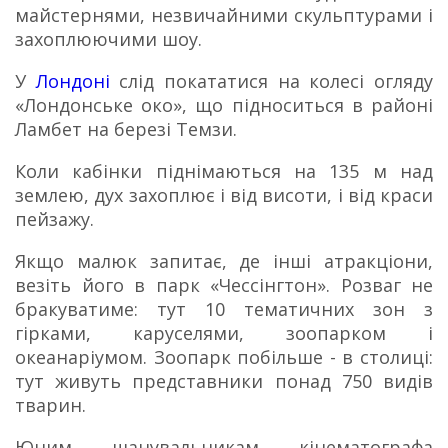
майстернями, незвичайними скульптурами і
захоплюючими шоу.
У
Лондоні
слід покататися на колесі огляду
«Лондонське око», що підноситься в районі
Ламбет на березі Темзи.
Коли кабінки піднімаються на 135 м над
землею, дух захоплює і від висоти, і від краси
пейзажу.
Якщо малюк запитає, де інші атракціони,
везіть його в парк «Чессінгтон». Р
озваг не
бракуватиме: тут 10 тематичних зон з
гірками, каруселями, зоопарком і
океанаріумом.
Зоопарк побільше - в столиці:
тут живуть представники понад 750 видів
тварин.
Юним шанувальникам кінематографа