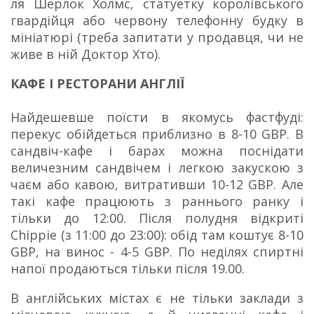
ля Шерлок Холмс, статуетку королівського
гвардійця або червону телефонну будку в
мініатюрі (треба запитати у продавця, чи не
живе в ній Доктор Хто).
КАФЕ І РЕСТОРАНИ АНГЛІЇ
Найдешевше поїсти в якомусь фастфуді:
перекус обійдеться приблизно в 8-10 GBP. В
сандвіч-кафе і барах можна поснідати
величезним сандвічем і легкою закускою з
чаєм або кавою, витративши 10-12 GBP. Але
такі кафе працюють з раннього ранку і
тільки до 12:00. Після полудня відкриті
Chippie (з 11:00 до 23:00): обід там коштує 8-10
GBP, на винос - 4-5 GBP. По неділях спиртні
напої продаються тільки після 19.00.
В англійських містах є не тільки заклади з