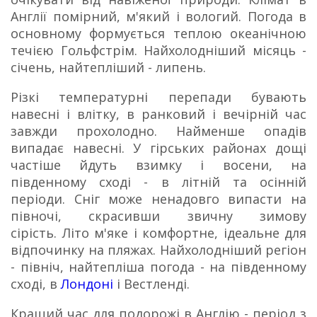
Англії помірний, м'який і вологий.
Погода в
основному формується теплою океанічною
течією Гольфстрім.
Найхолодніший місяць -
січень, найтепліший - липень.
Різкі температурні перепади бувають
навесні і влітку, в ранковий і вечірній час
завжди прохолодно.
Найменше опадів
випадає навесні.
У гірських районах дощі
частіше йдуть взимку і восени, на
південному сході - в літній та осінній
періоди.
Сніг може ненадовго випасти на
півночі, скрасивши звичну зимову
сірість.
Літо м'яке і комфортне, ідеальне для
відпочинку на пляжах.
Найхолодніший регіон
- північ, найтепліша погода - на південному
сході, в
Лондоні
і Вестленді.
Кращий час для подорожі в Англію - період з