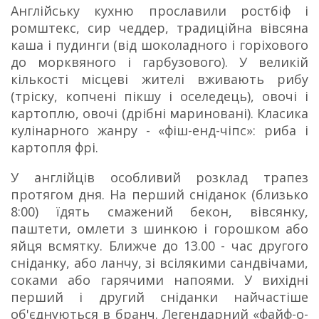
Англійську кухню прославили ростбіф і
ромштекс, сир чеддер, традиційна вівсяна
каша і пудинги (від шоколадного і горіхового
до морквяного і гарбузового). У великій
кількості місцеві жителі вживають рибу
(тріску, копчені пікшу і оселедець), овочі і
картоплю, овочі (дрібні мариновані). Класика
кулінарного жанру - «фіш-енд-чіпс»: риба і
картопля фрі.
У англійців особливий розклад трапез
протягом дня.
На перший сніданок (близько
8:00) їдять смажений бекон, вівсянку,
паштети, омлети з шинкою і горошком або
яйця всмятку.
Ближче до 13.00 - час другого
сніданку, або ланчу, зі всілякими сандвічами,
соками або гарячими напоями.
У вихідні
перший і другий сніданки найчастіше
об'єднуються в бранч.
Легендарний «файф-о-