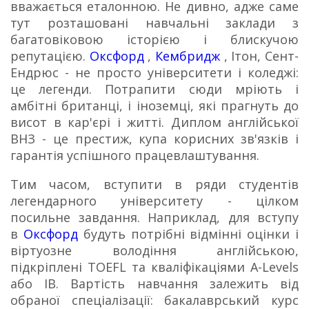
вважається еталонною. Не дивно, адже саме
тут розташовані навчальні заклади з
багатовіковою історією і блискучою
репутацією.
Оксфорд
,
Кембридж
, Ітон, Сент-
Ендрюс - не просто університети і коледжі:
це легенди. Потрапити сюди мріють і
амбітні британці, і іноземці, які прагнуть до
висот в кар'єрі і житті. Диплом англійської
ВНЗ - це престиж, купа корисних зв'язків і
гарантія успішного працевлаштування.
Тим часом, вступити в ряди студентів
легендарного університету - цілком
посильне завдання.
Наприклад, для вступу
в
Оксфорд
будуть потрібні відмінні оцінки і
віртуозне володіння англійською,
підкріплені TOEFL та кваліфікаціями A-Levels
або IB.
Вартість навчання залежить від
обраної спеціалізації: бакалаврський курс