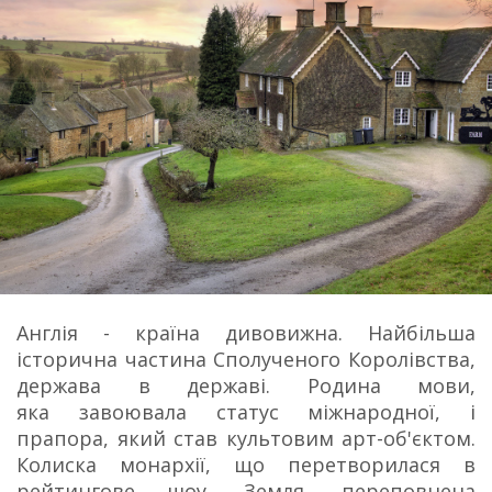
Англія - країна дивовижна. Найбільша
історична частина Сполученого Королівства,
держава в державі. Родина мови,
яка завоювала статус міжнародної, і
прапора, який став культовим арт-об'єктом.
Колиска монархії, що перетворилася в
рейтингове шоу. Земля, переповнена