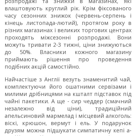
розпродажі та знижки в магазинах, які
влаштовують круглий рік. Крім фіксованого
часу сезонних знижок (червень-серпень і
кінець листопада-лютий), протягом року в
різних магазинах і великих торгових центрах
проходять міжсезонні розпродажі. Вони
можуть тривати 2-3 тижні, ціни знижуються
до 50%. Власники кожного магазину
приймають рішення про проведення
подібних акцій самостійно.
Найчастіше з Англії везуть знаменитий чай,
комплектуючи його ошатними сервізами і
милими дрібницями на кшталт підставок під
чайні пакетики. А ще - сир чеддер (смачний
незалежно від ціни), традиційний
апельсиновий мармелад і місцевий алкоголь:
віскі, крюшон, вермут і ель. У подарунок
друзям можна підшукати симпатичну кепі а-