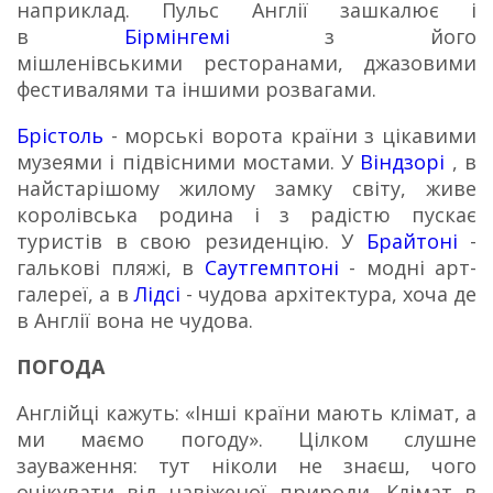
наприклад.
Пульс Англії зашкалює і
в
Бірмінгемі
з його
мішленівськими ресторанами, джазовими
фестивалями та іншими розвагами.
Брістоль
- морські ворота країни з цікавими
музеями і підвісними мостами.
У
Віндзорі
, в
найстарішому жилому замку світу, живе
королівська родина і з радістю пускає
туристів в свою резиденцію.
У
Брайтоні
-
галькові пляжі, в
Саутгемптоні
- модні арт-
галереї, а в
Лідсі
- чудова архітектура, хоча де
в Англії вона не чудова.
ПОГОДА
Англійці кажуть: «Інші країни мають клімат, а
ми маємо погоду».
Цілком слушне
зауваження: тут ніколи не знаєш, чого
очікувати від навіженої природи.
Клімат в