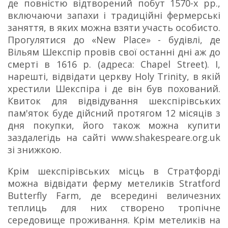
де повністю відтворений побут 1570-х рр.,
включаючи запахи і традиційні фермерські
заняття, в яких можна взяти участь особисто.
Прогулятися до «New Place» - будівлі, де
Вільям Шекспір ​​провів свої останні дні аж до
смерті в 1616 р. (адреса: Chapel Street). І,
нарешті, відвідати церкву Holy Trinity, в якій
хрестили Шекспіра і де він був похований.
Квиток для відвідування шекспірівських
пам'яток буде дійсний протягом 12 місяців з
дня покупки, його також можна купити
заздалегідь на сайті www.shakespeare.org.uk
зі знижкою.
Крім шекспірівських місць в Стратфорді
можна відвідати ферму метеликів Stratford
Butterfly Farm, де всередині величезних
теплиць для них створено тропічне
середовище проживання.
Крім метеликів на