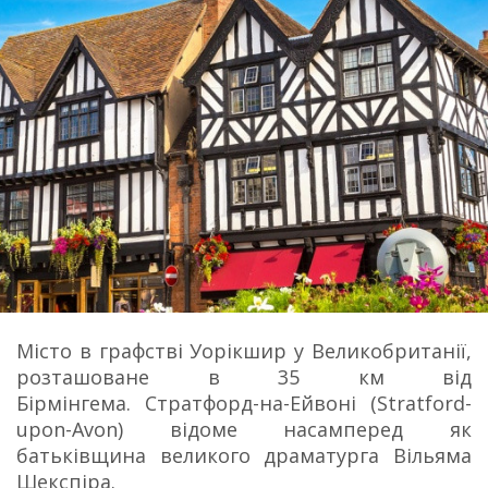
Місто в графстві Уорікшир у Великобританії,
розташоване в 35 км від
Бірмінгема. Стратфорд-на-Ейвоні (Stratford-
upon-Avon) відоме насамперед як
батьківщина великого драматурга Вільяма
Шекспіра.