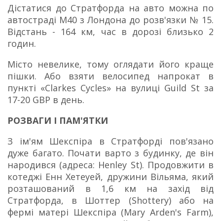
Дістатися до Стратфорда на авто можна по
автостраді M40 з Лондона до розв'язки № 15.
Відстань - 164 км, час в дорозі близько 2
годин.
Місто невелике, тому оглядати його краще
пішки.
Або взяти велосипед напрокат в
пункті «Clarkes Cycles» на вулиці Guild St за
17-20 GBP в день.
РОЗВАГИ І ПАМ'ЯТКИ
З ім'ям Шекспіра в Стратфорді пов'язано
дуже багато. Почати варто з будинку, де він
народився (адреса: Henley St). Продовжити в
котеджі Енн Хетеуей, дружини Вільяма, який
розташований в 1,6 км на захід від
Стратфорда, в Шоттер (Shottery) або на
фермі матері Шекспіра (Mary Arden's Farm),