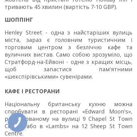
тривають 45 хвилин (вартість 7-10 GBP).
ШОППІНГ
Henley Street - одна з найстаріших вулиць
міста, зараз є головним туристичним і
торговим центром з безліччю кафе та
вуличних вистав.
Само собою зрозуміло, що
Стратфорд-на-Ейвоні - одне з кращих місць,
щоб запастися пам'ятними
«шекспірівськими» сувенірами.
КАФЕ І РЕСТОРАНИ
Національну британську кухню можна
спробувати в ресторані «Edward Moon's»,
розташованому на вулиці 9 Chapel St Town
Centre, або в «Lambs» на 12 Sheep St Town
Centre.