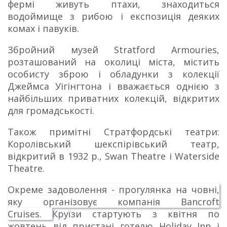
фермі живуть птахи, знаходиться
водоймище з рибою і експозиція деяких
комах і павуків.
Збройний музей Stratford Armouries,
розташований на околиці міста, містить
особисту зброю і обладунки з колекції
Джеймса Уігінгтона і вважається однією з
найбільших приватних колекцій, відкритих
для громадськості.
Також примітні Стратфордські театри:
Королівський шекспірівський театр,
відкритий в 1932 р., Swan Theatre і Waterside
Theatre.
Окреме задоволення - прогулянка на човні,
яку організовує компанія Bancroft
Cruises.
Круїзи стартують з квітня по
жовтень від пристані готелю Holiday Inn і