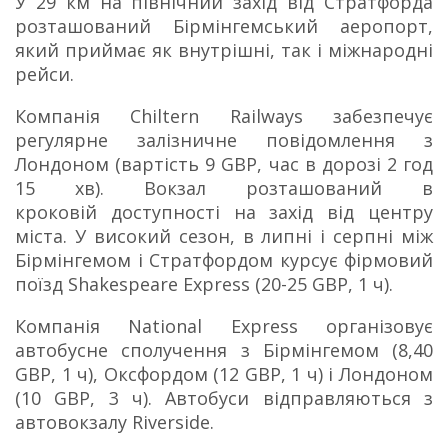
У 29 км на північний захід від Стратфорда
розташований Бірмінгемський аеропорт,
який приймає як внутрішні, так і міжнародні
рейси.
Компанія Chiltern Railways забезпечує
регулярне залізничне
повідомлення з
Лондоном (вартість 9 GBP, час в дорозі 2 год
15 хв).
Вокзал розташований в
кроковій доступності на захід від центру
міста.
У високий сезон, в липні і серпні між
Бірмінгемом і Стратфордом курсує фірмовий
поїзд Shakespeare Express (20-25 GBP, 1 ч).
Компанія National Express організовує
автобусне сполучення з Бірмінгемом (8,40
GBP, 1 ч), Оксфордом (12 GBP, 1 ч) і Лондоном
(10 GBP, 3 ч).
Автобуси відправляються з
автовокзалу Riverside.