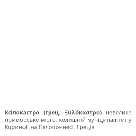
Ксілокастро (грец. Ξυλόκαστρο)
невелике
приморське місто, колишній муніципалітет у
Коринфії на Пелопоннесі, Греція.