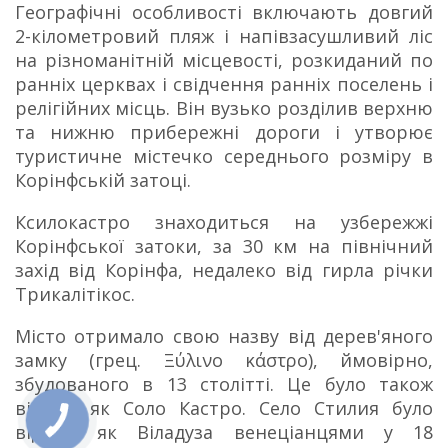
Географічні особливості включають довгий
2-кілометровий пляж і напівзасушливий ліс
на різноманітній місцевості, розкиданий по
ранніх церквах і свідчення ранніх поселень і
релігійних місць. Він вузько розділив верхню
та нижню прибережні дороги і утворює
туристичне містечко середнього розміру в
Корінфській затоці.
Ксилокастро знаходиться на узбережжі
Корінфської затоки, за 30 км на північний
захід від Корінфа, недалеко від гирла річки
Трикалітікос.
Місто отримало свою назву від дерев'яного
замку (грец. Ξύλινο κάστρο), ймовірно,
збудованого в 13 столітті. Це було також
відоме як Соло Кастро. Село Стилия було
відоме як Віладуза венеціанцями у 18