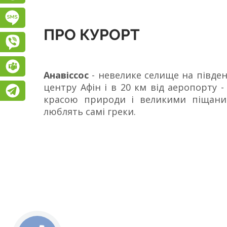
Підписатися на SMS розсилку
ПРО КУРОРТ
Viber
Teams
Анавіссос
- невелике селище на півден
центру Афін і в 20 км від аеропорту
Telegram
красою природи і великими піщани
люблять самі греки.