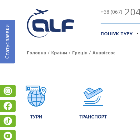
204
+38 (067)
Статус заявки
•
ПОШУК ТУРУ
/
/
/
Головна
Країни
Греція
Анавіссос
Instagram
Facebook
ТУРИ
ТРАНСПОРТ
TikTok
YouTube