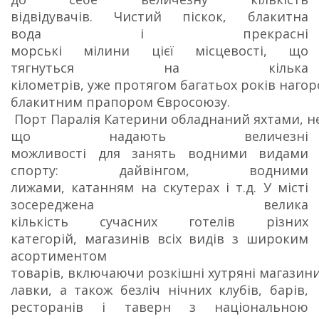
відвідувачів. Чистий піскок, блакитна
вода і прекрасні
морські мілини цієї місцевості, що
тягнуться на кілька
кілометрів, уже протягом багатьох років наго
блакитним прапором Євросоюзу.
Порт Паралія Катерини обладнаний яхтами, н
що надають величезні
можливості для занять водними видами
спорту: дайвінгом, водними
лижами, катанням на скутерах і т.д. У місті
зосереджена велика
кількість сучасних готелів різних
категорій, магазинів всіх видів з широким
асортиментом
товарів, включаючи розкішні хутряні магазини
лавки, а також безліч нічних клубів, барів,
ресторанів і таверн з національною