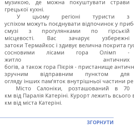
музикою, де можна покуштувати страви
грецької кухні.
У цьому регіоні туристи з
успіхом можуть поєднувати відпочинок у при
смузі з прогулянками по гірській
місцевості. Вас зачарує узбережні
затоки Термайкос і здивує велична покрита г
сосновими лісами гора Олімп -
житло античних
богів, а також гора Пієрія - пристанище античн
зручним відправним пунктом для
огляду інших пам'яток внутрішньої частини рег
Місто Салоніки, розташований в 70
км від Паралія Катеріні. Курорт лежить всього 
км від міста Катеріні.
ЗГОРНУТИ