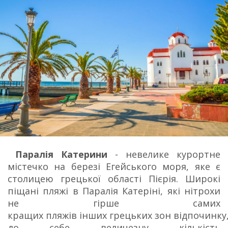
Паралія Катерини
- невелике курортне
містечко на березі Егейського моря, яке є
столицею грецької області Пієрія. Широкі
піщані пляжі в Паралія Катеріні, які нітрохи
не гірше самих
кращих пляжів інших грецьких зон відпочинку
до себе величезну кількість