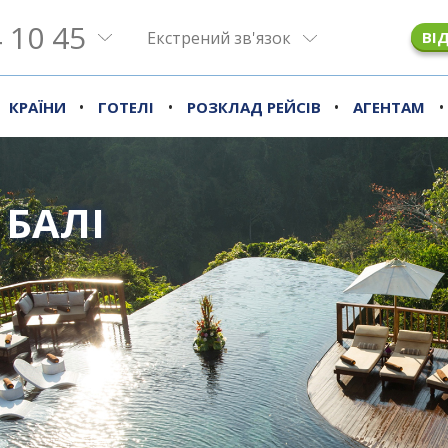
 10 45
Екстрений зв'язок
ВІ
•
•
•
•
КРАЇНИ
ГОТЕЛІ
РОЗКЛАД РЕЙСІВ
АГЕНТАМ
 БАЛІ