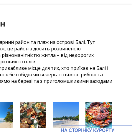
н
рний район та пляж на острові Балі. Тут
яж, це район з досить розвиненою
 різноманітністю житла – від недорогих
іркових готелів.
ивабливе місце для тих, хто приїхав на Балі і
ок без обідів чи вечерь зі свіжою рибою та
ямо на березі та з приголомшливими заходами
НА СТОРІНКУ КУРОРТУ