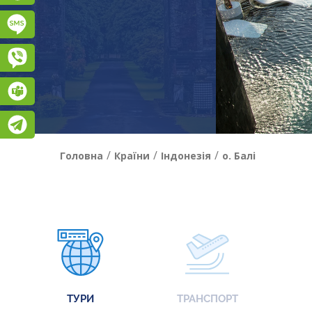
Підписатися на SMS розсилку
Viber
Teams
Telegram
/
/
/
Головна
Країни
Індонезія
о. Балі
ТУРИ
ТРАНСПОРТ