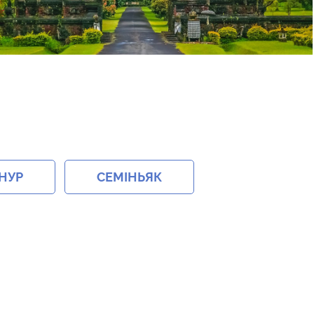
НУР
СЕМІНЬЯК