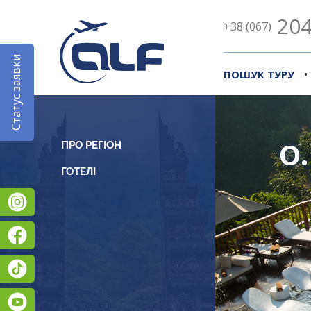
204
+38 (067)
Статус заявки
•
ПОШУК ТУРУ
О.
ПРО РЕГІОН
Instagram
Facebook
TikTok
YouTube