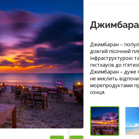
Джимбара
Джимбаран – популя
довгий пісочний пл
інфраструктурою та
гестхаусів до п'ятиз
Джимбаран – дуже пр
не мислить відпочин
морепродуктами пр
сонця.