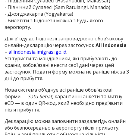
- Південний Сулавесі (Hasanuddin, Makassar)
- Північний Сулавесі (Sam Ratulangi, Manado)
- Джогджакарта (Yogyakarta)
- Вилетіти з Індонезії можна з будь-якого
аеропорту.
Для в’їзду до Індонезії запроваджено обов’язкову
онлайн-декларацію через застосунок
All Indonesia
–
allindonesia.imigrasi.go.id
.
Усі туристи та мандрівники, які прибувають до
країни, зобов’язані внести свої дані через цей
застосунок. Подати форму можна не раніше ніж за 3
дні до прибуття.
Нова система об’єднує всі раніше обов’язкові
форми —
Satu Sehat
, карантинні анкети та митну
eCD — в один QR-код, який необхідно пред’явити
після прибуття.
Декларацію можна заповнити заздалегідь онлайн
або безпосередньо в аеропорту після прильоту.
Втім, у зоні прильоту є обмежена кількість