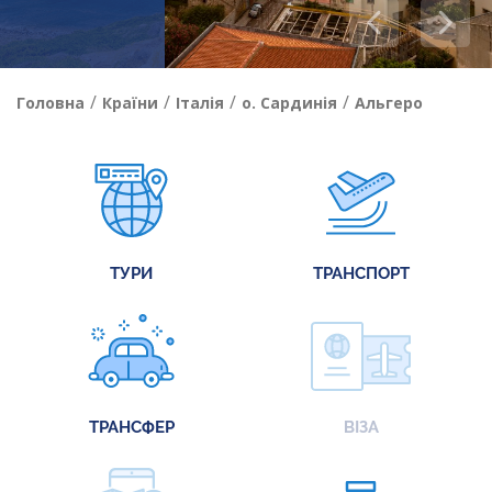
/
/
/
/
Головна
Країни
Італія
о. Сардинія
Альгеро
ТУРИ
ТРАНСПОРТ
ТРАНСФЕР
ВІЗА