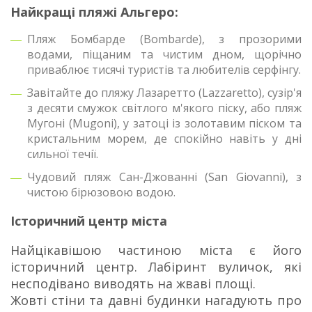
Найкращі пляжі Альгеро:
Пляж Бомбарде (Bombarde), з прозорими
водами, піщаним та чистим дном, щорічно
приваблює тисячі туристів та любителів серфінгу.
Завітайте до пляжу Лазаретто (Lazzaretto), сузір'я
з десяти смужок світлого м'якого піску, або пляж
Мугоні (Mugoni), у затоці із золотавим піском та
кристальним морем, де спокійно навіть у дні
сильної течії.
Чудовий пляж Сан-Джованні (San Giovanni), з
чистою бірюзовою водою.
Історичний центр міста
Найцікавішою частиною міста є його
історичний центр. Лабіринт вуличок, які
несподівано виводять на жваві площі.
Жовті стіни та давні будинки нагадують про