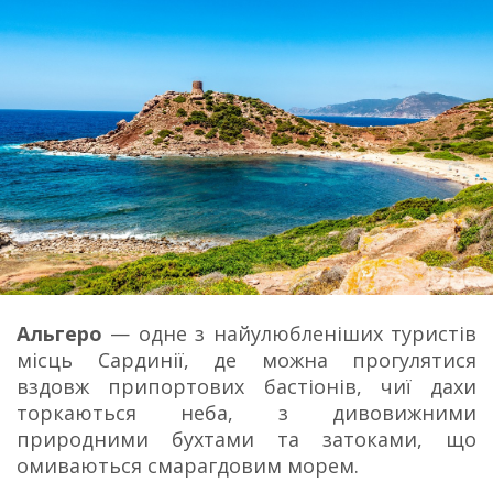
Альгеро
— одне з найулюбленіших туристів
місць Сардинії, де можна прогулятися
вздовж припортових бастіонів, чиї дахи
торкаються неба, з дивовижними
природними бухтами та затоками, що
омиваються смарагдовим морем.