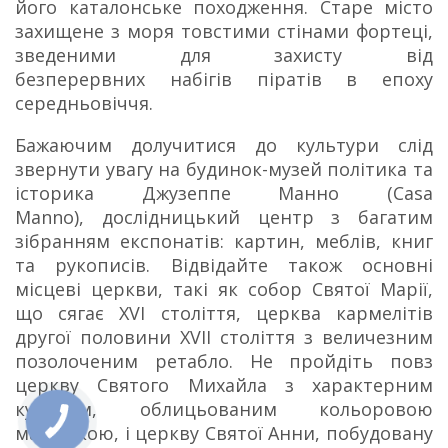
його каталонське походження. Старе місто
захищене з моря товстими стінами фортеці,
зведеними для захисту від
безперервних набігів піратів в епоху
середньовіччя.
Бажаючим долучитися до культури слід
звернути увагу на будинок-музей політика та
історика Джузеппе Манно (Casa
Manno), дослідницький центр з багатим
зібранням експонатів: картин, меблів, книг
та рукописів. Відвідайте також основні
місцеві церкви, такі як собор Святої Марії,
що сягає XVI століття, церква кармелітів
другої половини XVII століття з величезним
позолоченим ретабло. Не пройдіть повз
церкву Святого Михайла з характерним
куполом, облицьованим кольоровою
майолікою, і церкву Святої Анни, побудовану