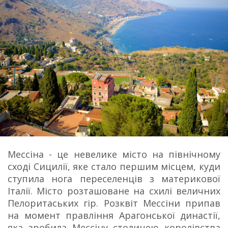
Мессіна - це невелике місто на північному
сході Сицилії, яке стало першим місцем, куди
ступила нога переселенців з материкової
Італії. Місто розташоване на схилі величних
Пелоритаських гір. Розквіт Мессіни припав
на момент правління Арагонської династії,
яка зробила Мессіну столицею королівства