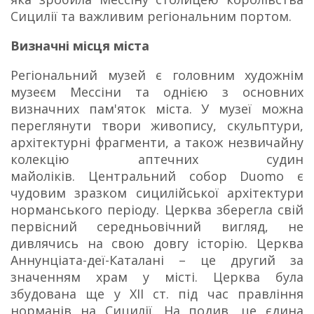
Сицилії та важливим регіональним портом.
Визначні місця міста
Регіональний музей є головним художнім
музеєм Мессіни та однією з основних
визначних пам'яток міста. У музеї можна
переглянути твори живопису, скульптури,
архітектурні фрагменти, а також незвичайну
колекцію аптечних судин
майоліків. Центральний собор Duomo є
чудовим зразком сицилійської архітектури
норманського періоду. Церква зберегла свій
первісний середньовічний вигляд, не
дивлячись на свою довгу історію. Церква
Аннунціата-деї-Каталані – це другий за
значенням храм у місті. Церква була
збудована ще у XII ст. під час правління
норманів на Сицилії. На подив, це єдина