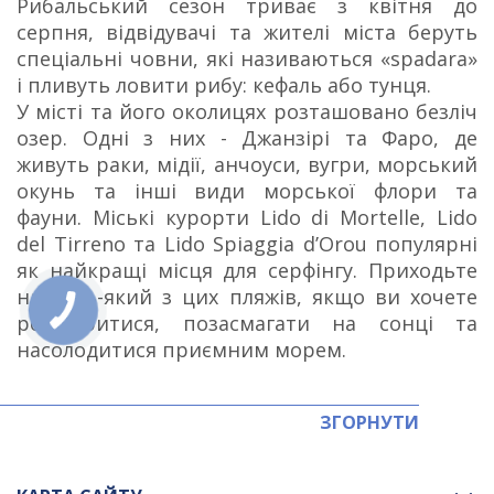
Рибальський сезон триває з квітня до
серпня, відвідувачі та жителі міста беруть
спеціальні човни, які називаються «spadara»
і пливуть ловити рибу: кефаль або тунця.
У місті та його околицях розташовано безліч
озер. Одні з них - Джанзірі та Фаро, де
живуть раки, мідії, анчоуси, вугри, морський
окунь та інші види морської флори та
фауни. Міські курорти Lido di Mortelle, Lido
del Tirreno та Lido Spiaggia d’Orou популярні
як найкращі місця для серфінгу. Приходьте
на будь-який з цих пляжів, якщо ви хочете
розслабитися, позасмагати на сонці та
насолодитися приємним морем.
ЗГОРНУТИ