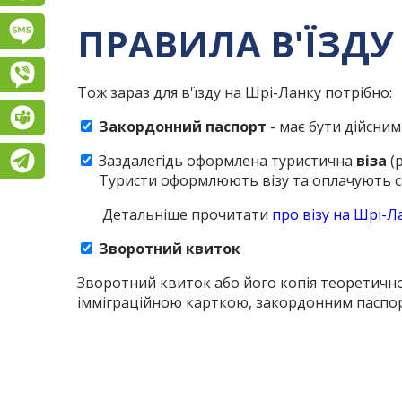
ПРАВИЛА В'ЇЗДУ
Підписатися на SMS розсилку
Viber
Тож зараз для в'їзду на Шрі-Ланку потрібно:
Teams
Закордонний паспорт
- має бути дійсним
Telegram
Заздалегідь оформлена туристична
віза
(р
Туристи оформлюють візу та оплачують са
Детальніше прочитати
про візу на Шрі-Л
Зворотний квиток
Зворотний квиток або його копія теоретично
імміграційною карткою, закордонним паспорт