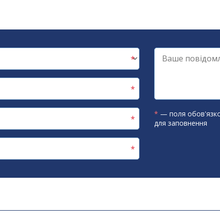
*
— поля обов'язко
для заповнення