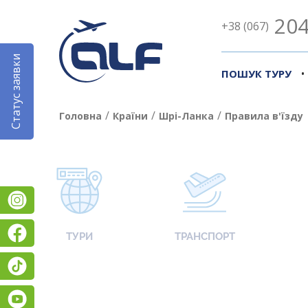
204
+38 (067)
Статус заявки
•
ПОШУК ТУРУ
/
/
/
Головна
Країни
Шрі-Ланка
Правила в'їзду
Instagram
Facebook
ТУРИ
ТРАНСПОРТ
TikTok
YouTube