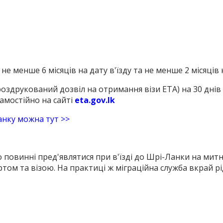
 не менше 6 місяців на дату в'їзду та не менше 2 місяців
оздрукований дозвіл на отримання візи ETA) на 30 днів -
мостійно на сайті
eta.gov.lk
анку можна тут >>
 повинні пред'являтися при в'їзді до Шрі-Ланки на мит
ом та візою. На практиці ж міграційна служба вкрай рі