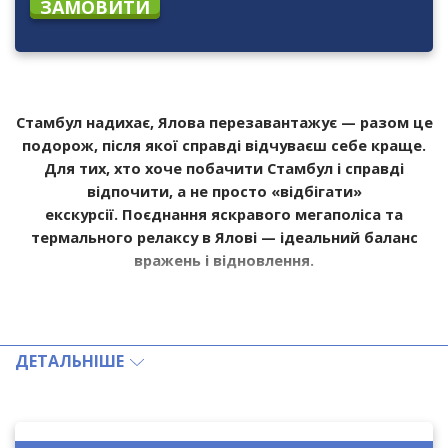
ЗАМОВИТИ
Стамбул надихає, Ялова перезавантажує — разом це
подорож, після якої справді відчуваєш себе краще.
Для тих, хто хоче побачити Стамбул і справді
відпочити, а не просто «відбігати»
екскурсії.
Поєднання яскравого мегаполіса та
термального релаксу в Ялові — ідеальний баланс
вражень і відновлення.
Дати туру:
01.11.2025–23.12.2025 / 03.01.2026–31.03.2026,
щоденно
ДЕТАЛЬНІШЕ
Програма на 2 ночі включає екскурсію в Ялову (без ночівлі)
Програма 3 ночі включає 2 ночі в Стамбулі + 1 ніч в Ялові
Програма 4 ночі включає 2 ночі в Стамбулі + 2 ночі в Ялові