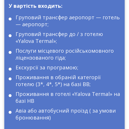
Програма 5 ночей включає 3 ночі в Стамбулі+ екскурсія
У вартість входить:
Історичний центр Стамбулу + 2 ночі в Ялові
Програма 6 ночей включає 4 ночі в Стамбулі+ екскурсія
Груповий трансфер аеропорт — готель
Історичний центр Стамбулу + 2 ночі в Ялові
— аеропорт;
Програма 7 ночей включає 4 ночі в Стамбулі+ екскурсія
Груповий трансфер до / з готелю
Історичний центр Стамбулу + 3 ночі в Ялові
«Yalova Termal»;
За програмою туру перша і остання ніч в Стамбулі.
*
Послуги місцевого російськомовного
Проживання:
ліцензованого гіда;
Проживання у Стамбулі в готелях на базі BB 3*, 4*, 5* (район
Фатіх / Таксим).
Екскурсії за програмою;
Проживання в Ялові в готелі «Yalova Termal» на базі HB.
Проживання в обраній категорії
готелю (3*, 4*, 5*) на базі BB;
Проживання в готелі «Yalova Termal» на
! В програмі тура можлива зміна часу проведення
екскурсій та її день.
базі HB
Авіа або автобусний проїзд ( за умови
Програма гарантована, групи формують
бронювання)
партнери на місці з різних країн світу.
Під час відпочинку за кордоном, обслуговування