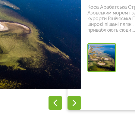
Коса Арабатська Стр
Азовським морем і з
курорти Генічеська Г
широкі піщані пляжі,
приваблюють сюди ...