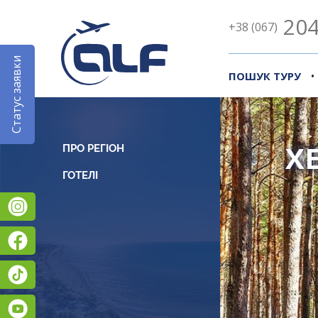
204
+38 (067)
Статус заявки
•
ПОШУК ТУРУ
Х
ПРО РЕГІОН
Instagram
Facebook
TikTok
YouTube