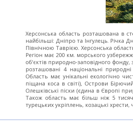
Херсонська область розташована в степ
найбільші: Дніпро та Інгулець. Річка 
Північною Таврією. Херсонська область
Регіон має 200 км. морського узбережж
об'єктів природно-заповідного фонду, 
розташовані 4 національні природні
Область має унікальні екологічно чис
піщана коса в світі), Острови Бірючи
Олешківські піски (єдина в Європі при
Також область має більш ніж 5 тисяч
турецьких укріплень, козацькі хрести, 