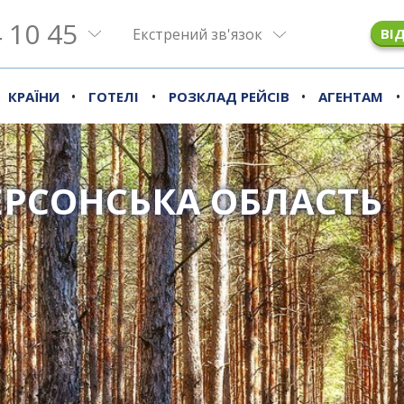
 10 45
Екстрений зв'язок
ВІ
•
•
•
•
КРАЇНИ
ГОТЕЛІ
РОЗКЛАД РЕЙСІВ
АГЕНТАМ
ЕРСОНСЬКА ОБЛАСТЬ