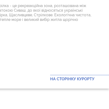
ілка - це рекреакційна зона, розташована між
атокою Сиваш, до якої відносяться українські
ірка, Щасливцеве, Стрілкове. Екологічна чистота,
 тепле море і великий вибір житла щорічно
НА СТОРІНКУ КУРОРТУ