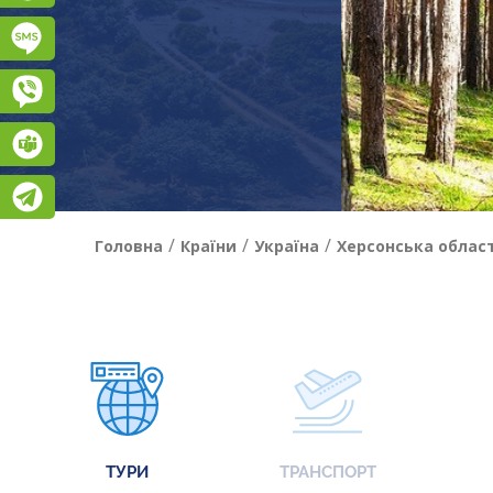
Підписатися на SMS розсилку
Viber
Teams
Telegram
/
/
/
Головна
Країни
Україна
Херсонська облас
ТУРИ
ТРАНСПОРТ