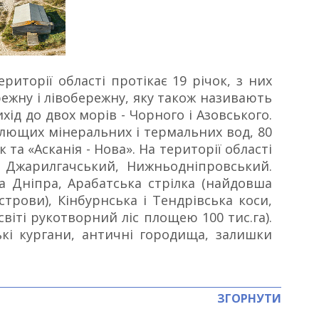
риторії області протікає 19 річок, з них
ережну і лівобережну, яку також називають
хід до двох морів - Чорного і Азовського.
цілющих мінеральних і термальних вод, 80
а «Асканія - Нова». На території області
, Джарилгачський, Нижньодніпровський.
та Дніпра, Арабатська стрілка (найдовша
трови), Кінбурнська і Тендрівська коси,
світі рукотворний ліс площею 100 тис.га).
ькі кургани, античні городища, залишки
ЗГОРНУТИ