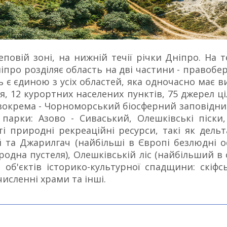
овій зоні, на нижній течії річки Дніпро. На те
Дніпро розділяє область на дві частини - правоб
 є єдиною з усіх областей, яка одночасно має ви
я, 12 курортних населених пунктів, 75 джерел 
зокрема - Чорноморський біосферний заповідник т
 парки: Азово - Сиваський, Олешківські піски
ті природні рекреаційні ресурси, такі як дель
й та Джарилгач (найбільші в Європі безлюдні ос
родна пустеля), Олешківській ліс (найбільший в 
 об'єктів історико-культурної спадщини: скіфс
численні храми та інші.