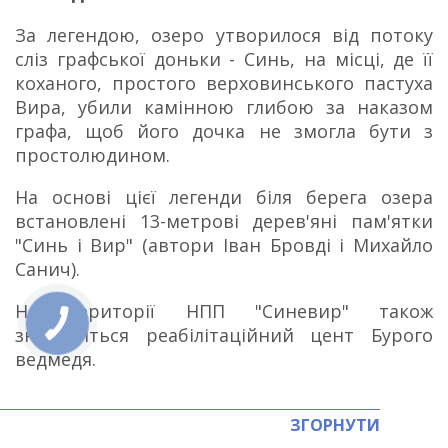
За легендою, озеро утворилося від потоку
сліз графської доньки - Синь, на місці, де її
коханого, простого верховинського пастуха
Вира, убили камінною глибою за наказом
графа, щоб його дочка не змогла бути з
простолюдином.
На основі цієї легенди біля берега озера
встановлені 13-метрові дерев'яні пам'ятки
"Синь і Вир" (автори Іван Бровді і Михайло
Санич).
На території НПП "Синевир" також
знаходиться реабілітаційний цент Бурого
ведмедя.
ЗГОРНУТИ