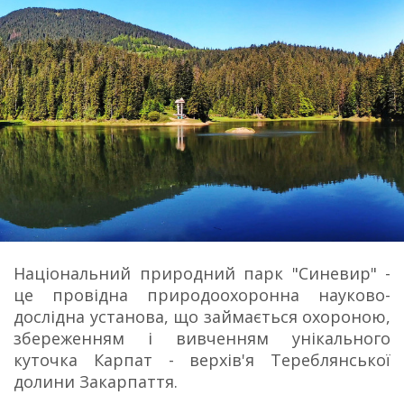
Національний природний парк "Синевир" -
це провідна природоохоронна науково-
дослідна установа, що займається охороною,
збереженням і вивченням унікального
куточка Карпат - верхів'я Тереблянської
долини Закарпаття.