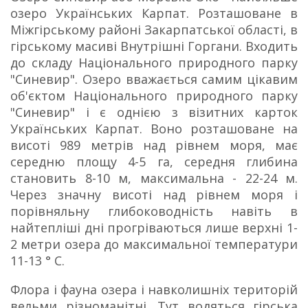
озеро Українських Карпат. Розташоване в
Міжгірському районі Закарпатської області, в
гірському масиві Внутрішні Горгани. Входить
до складу Національного природного парку
"Синевир". Озеро вважається самим цікавим
об'єктом Національного природного парку
"Синевир" і є однією з візитних карток
Українських Карпат. Воно розташоване на
висоті 989 метрів над рівнем моря, має
середню площу 4-5 га, середня глибина
становить 8-10 м, максимальна - 22-24 м.
Через значну висоті над рівнем моря і
порівняльну глибоководність навіть в
найтепліші дні прогріваються лише верхні 1-
2 метри озера до максимальної температури
11-13 ° С.
Флора і фауна озера і навколишніх територій
вельми різноманітні. Тут водяться гірська