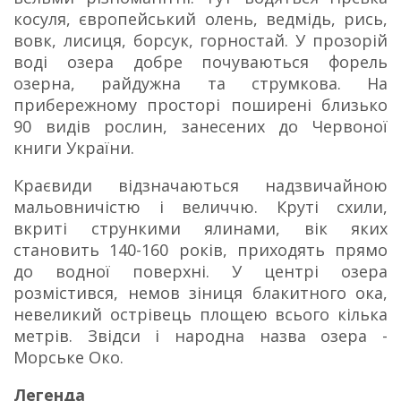
косуля, європейський олень, ведмідь, рись,
вовк, лисиця, борсук, горностай. У прозорій
воді озера добре почуваються форель
озерна, райдужна та струмкова. На
прибережному просторі поширені близько
90 видів рослин, занесених до Червоної
книги України.
Краєвиди відзначаються надзвичайною
мальовничістю і величчю. Круті схили,
вкриті стрункими ялинами, вік яких
становить 140-160 років, приходять прямо
до водної поверхні. У центрі озера
розмістився, немов зіниця блакитного ока,
невеликий острівець площею всього кілька
метрів. Звідси і народна назва озера -
Морське Око.
Легенда