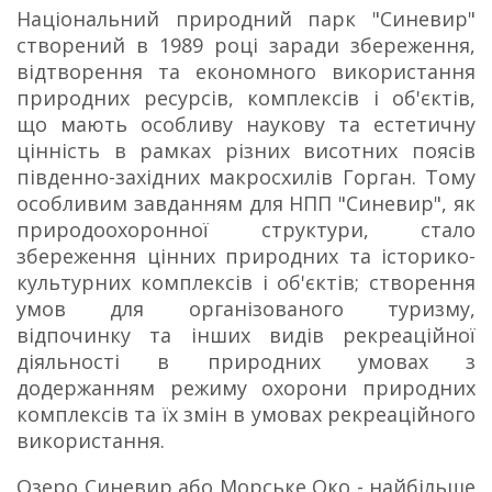
Національний природний парк "Синевир"
створений в 1989 році заради збереження,
відтворення та економного використання
природних ресурсів, комплексів і об'єктів,
що мають особливу наукову та естетичну
цінність в рамках різних висотних поясів
південно-західних макросхилів Горган. Тому
особливим завданням для НПП "Синевир", як
природоохоронної структури, стало
збереження цінних природних та історико-
культурних комплексів і об'єктів; створення
умов для організованого туризму,
відпочинку та інших видів рекреаційної
діяльності в природних умовах з
додержанням режиму охорони природних
комплексів та їх змін в умовах рекреаційного
використання.
Озеро Синевир або Морське Око - найбільше