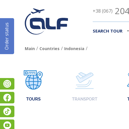
204
+38 (067)
Order status
•
SEARCH TOUR
/
/
/
Main
Countries
Indonesia
Instagram
Facebook
TOURS
TRANSPORT
TikTok
YouTube