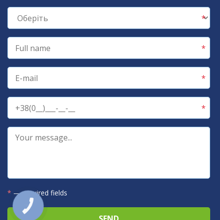
*
— required fields
КНОПКА
ЗВ'ЯЗКУ