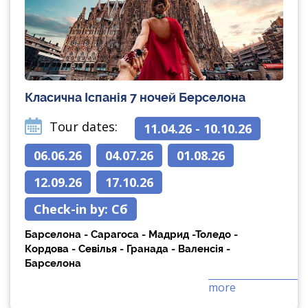
Класична Іспанія 7 ночей Берселона
Tour dates:
11.04.26 - 10.10.26
06.06.26
04.07.26
01.08.26
12.09.26
17.10.26
Check-in by:
Сб
Барселона - Сарагоса - Мадрид -Толедо -
Кордова - Севілья - Гранада - Валенсія -
Барселона
more