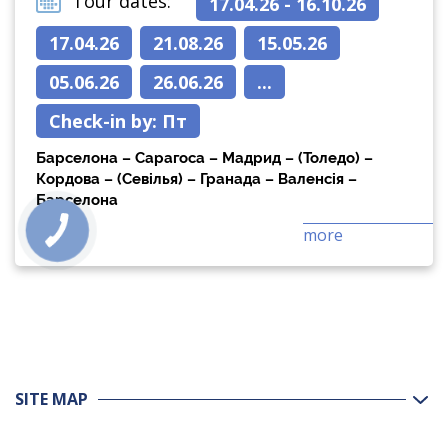
Tour dates:
17.04.26 - 16.10.26
17.04.26
21.08.26
15.05.26
05.06.26
26.06.26
...
Check-in by:
Пт
Барселона – Сарагоса – Мадрид – (Толедо) –
Кордова – (Севілья) – Гранада – Валенсія –
Барселона
more
SITE MAP