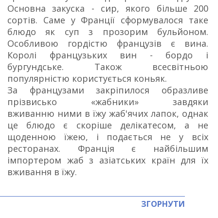
Основна закуска - сир, якого більше 200
сортів. Саме у Франції сформувалося таке
блюдо як суп з прозорим бульйоном.
Особливою гордістю французів є вина.
Королі французьких вин - бордо і
бургундське. Також всесвітньою
популярністю користується коньяк.
За французами закріпилося образливе
прізвисько «жабники» завдяки
вживанню ними в їжу жаб'ячих лапок, однак
це блюдо є скоріше делікатесом, а не
щоденною їжею, і подається не у всіх
ресторанах. Франція є найбільшим
імпортером жаб з азіатських країн для їх
вживання в їжу.
ЗГОРНУТИ