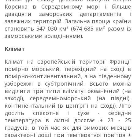
Корсика в Середземному морі і більше
двадцяти заморських департаментів і
залежних територій. Загальна площа країни
становить 547 030 км² (674 685 км² разом із
заморськими володіннями).
Клімат
Клімат на європейській території Франції
помірно морський, перехідний на сході в
помірно-континентальний, а на південному
узбережжі в субтропічний. Всього можна
виділити три типи клімату: океанічний (на
заході), середземноморський (на півдні),
континентальний (в центрі і на сході). Літо
досить спекотне і сухе - середня
температура в липні досягає + 23 - 25
градусів, в той час як для зимових місяців
характерні дощі при температурі повітря +