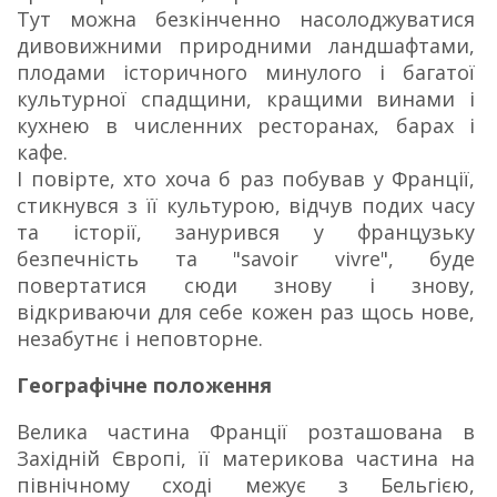
Тут можна безкінченно насолоджуватися
дивовижними природними ландшафтами,
плодами історичного минулого і багатої
культурної спадщини, кращими винами і
кухнею в численних ресторанах, барах і
кафе.
І повірте, хто хоча б раз побував у Франції,
стикнувся з її культурою, відчув подих часу
та історії, занурився у французьку
безпечність та "savoir vivre", буде
повертатися сюди знову і знову,
відкриваючи для себе кожен раз щось нове,
незабутнє і неповторне.
Географічне положення
Велика частина Франції розташована в
Західній Європі, її материкова частина на
північному сході межує з Бельгією,