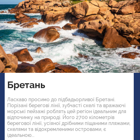
Бретань
Ласкаво просимо до підбадьорливої Бретані.
Порізані берегові лінії, зубчасті скелі та вражаючі
морські пейзажі роблять цей регіон ідеальним для
відпочинку на природі. Його 2700 кілометрів
берегової лінії, усіяної дрібними піщаними пляжами,
скелями та відокремленими островами, є
ідеальною...