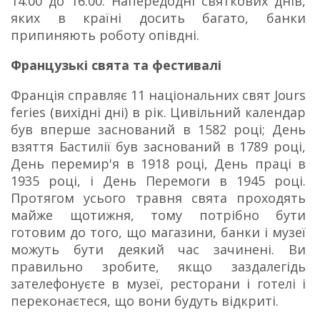
14.00 до 16.00. Напередодні святкових днів,
яких в країні досить багато, банки
припиняють роботу опівдні.
Французькі свята та фестивалі
Франція справляє 11 національних свят Jours
feries (вихідні дні) в рік. Цивільний календар
був вперше заснований в 1582 році; День
взяття Бастилії був заснований в 1789 році,
День перемир'я в 1918 році, День праці в
1935 році, і День Перемоги в 1945 році.
Протягом усього травня свята проходять
майже щотижня, тому потрібно бути
готовим до того, що магазини, банки і музеї
можуть бути деякий час зачинені. Ви
правильно зробите, якщо заздалегідь
зателефонуєте в музеї, ресторани і готелі і
переконаєтеся, що вони будуть відкриті.