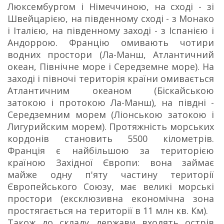
Люксембургом і Німеччиною, на сході - зі
Швейцарією, на південному сході - з Монако
і Італією, на південному заході - з Іспанією і
Андоррою. Францію омивають чотири
водних простори (Ла-Манш, Атлантичний
океан, Північне море і Середземне море). На
заході і півночі територія країни омивається
Атлантичним океаном (Біскайською
затокою і протокою Ла-Манш), на півдні -
Середземним морем (Ліонською затокою і
Лигурийским морем). Протяжність морських
кордонів становить 5500 кілометрів.
Франція є найбільшою за територією
країною Західної Європи: вона займає
майже одну п'яту частину території
Європейського Союзу, має великі морські
простори (ексклюзивна економічна зона
простягається на території в 11 млн кв. Км).
Також до складу держави входять острів