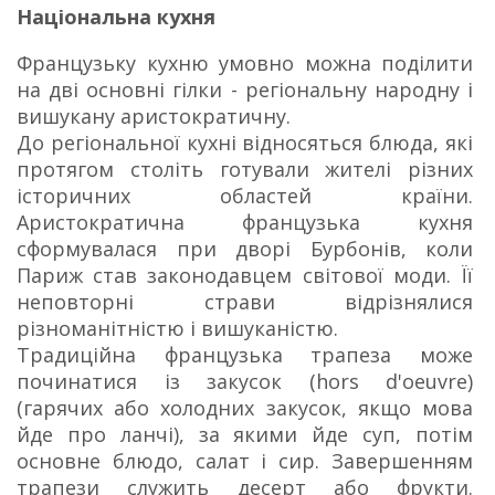
Національна кухня
Французьку кухню умовно можна поділити
на дві основні гілки - регіональну народну і
вишукану аристократичну.
До регіональної кухні відносяться блюда, які
протягом століть готували жителі різних
історичних областей країни.
Аристократична французька кухня
сформувалася при дворі Бурбонів, коли
Париж став законодавцем світової моди. Її
неповторні страви відрізнялися
різноманітністю і вишуканістю.
Традиційна французька трапеза може
починатися із закусок (hors d'oeuvre)
(гарячих або холодних закусок, якщо мова
йде про ланчі), за якими йде суп, потім
основне блюдо, салат і сир. Завершенням
трапези служить десерт або фрукти.