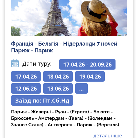
Франція - Бельгія - Нідерланди 7 ночей
Париж - Париж
Дати туру:
17.04.26 - 20.09.26
17.04.26
18.04.26
19.04.26
12.06.26
13.06.26
...
Заїзд по:
Пт
,
Сб
,
Нд
Париж - Живерні - Руан - (Етрета) - Брюгге -
Брюссель - Амстердам - (Гаага) - (Волендам -
Заансе Сханс) - Антверпен - Париж - (Версаль)
детальніше