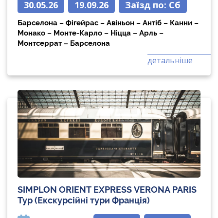
30.05.26
19.09.26
Заїзд по:
Сб
Барселона – Фігейрас – Авіньон – Антіб – Канни –
Монако – Монте-Карло – Ніцца – Арль –
Монтсеррат – Барселона
детальніше
SIMPLON ORIENT EXPRESS VERONA PARIS
Тур (Екскурсійні тури Франція)