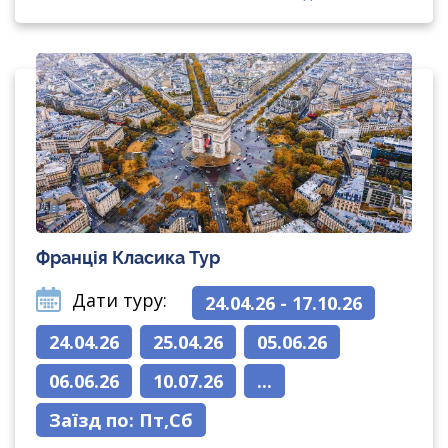
Франція Класика Тур
Дати туру:
24.04.26 - 17.10.26
24.04.26
25.04.26
05.06.26
06.06.26
10.07.26
...
Заїзд по:
Пт
,
Сб