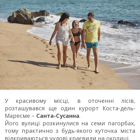
У красивому місці, в оточенні лісів,
розташувався ще один курорт Коста-дель-
Маресме –
Санта-Сусанна
.
Його вулиці розкинулися на семи пагорбах,
тому практично з будь-якого куточка міста
відкриваються чудові краєвиди на околиці.