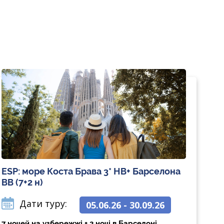
ESP: море Коста Брава 3* НВ+ Барселона
ВВ (7+2 н)
Дати туру:
05.06.26 - 30.09.26
7 ночей на узбережжі + 2 ночі в Барселоні