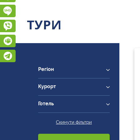
Підписатися на SMS розсилку
ТУРИ
Viber
Teams
Telegram
Регіон
Курорт
Готель
Скинути фільтри