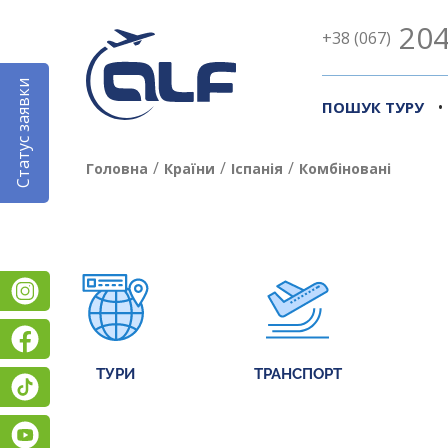
204
+38 (067)
Статус заявки
•
ПОШУК ТУРУ
/
/
/
Головна
Країни
Іспанія
Комбіновані
Instagram
Facebook
ТУРИ
ТРАНСПОРТ
TikTok
YouTube