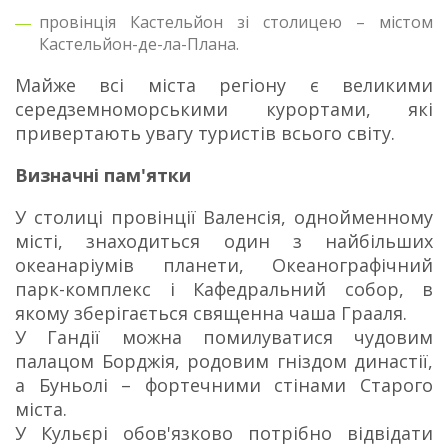
провінція Кастельйон зі столицею – містом
Кастельйон-де-ла-Плана.
Майже всі міста регіону є великими
середземноморськими курортами, які
привертають увагу туристів всього світу.
Визначні пам'ятки
У столиці провінції Валенсія, однойменному
місті, знаходиться один з найбільших
океанаріумів планети, Океанографічний
парк-комплекс і Кафедральний собор, в
якому зберігається священна чаша Грааля.
У Гандії можна помилуватися чудовим
палацом Борджія, родовим гніздом династії,
а Буньолі – фортечними стінами Старого
міста.
У Кульєрі обов'язково потрібно відвідати