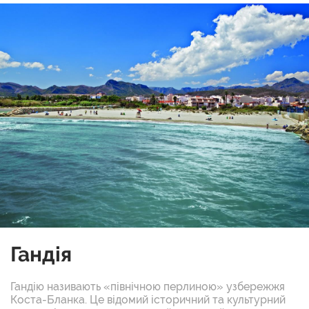
Гандія
Гандію називають «північною перлиною» узбережжя
Коста-Бланка. Це відомий історичний та культурний