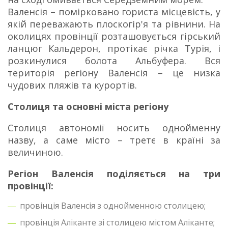
Валенсія – помірковано гориста місцевість, у
якій переважають плоскогір'я та рівнини. На
околицях провінції розташовується гірський
ланцюг Кальдерон, протікає річка Турія, і
розкинулися болота Альбуфера. Вся
територія регіону Валенсія – це низка
чудових пляжів та курортів.
Столиця та основні міста регіону
Столиця автономії носить однойменну
назву, а саме місто – третє в країні за
величиною.
Регіон Валенсія поділяється на три
провінції:
провінція Валенсія з однойменною столицею;
провінція Аліканте зі столицею містом Аліканте;