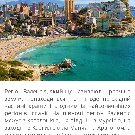
Регіон Валенсія, який ще називають «раєм на
землі», знаходиться в південно-східній
частині країни і є одним із найсонячніших
регіонів Іспанії. На півночі регіон Валенсія
межує з Каталоніяю, на півдні – з Мурсією, на
заході – з Кастилією ла Манча та Арагоном, а
на сході омивається Середземним морем.