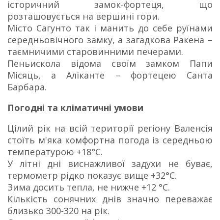
історичний замок-фортеця, що
розташовується на вершині гори.
Місто Сагунто так і манить до себе руїнами
середньовічного замку, а загадкова Ракена –
таємничими старовинними печерами.
Пеньискола відома своїм замком Папи
Місяць, а Аліканте – фортецею Санта
Барбара.
Погодні та кліматичні умови
Цілий рік на всій території регіону Валенсія
стоїть м'яка комфортна погода із середньою
температурою +18°С.
У літні дні виснажливої задухи не буває,
термометр рідко показує вище +32°С.
Зима досить тепла, не нижче +12 °С.
Кількість сонячних днів значно переважає
близько 300-320 на рік.